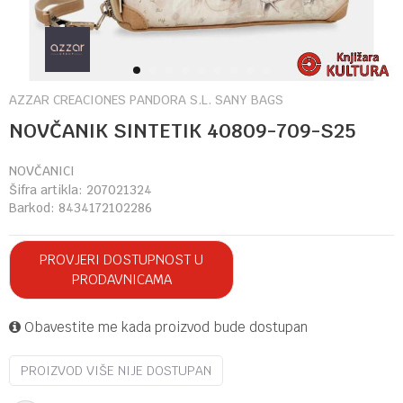
1
2
3
4
5
6
7
8
9
AZZAR CREACIONES PANDORA S.L. SANY BAGS
NOVČANIK SINTETIK 40809-709-S25
NOVČANICI
Šifra artikla:
207021324
Barkod:
8434172102286
PROVJERI DOSTUPNOST U
PRODAVNICAMA
Obavestite me kada proizvod bude dostupan
PROIZVOD VIŠE NIJE DOSTUPAN