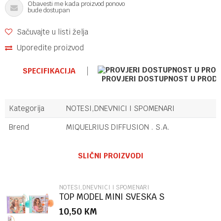
Obavesti me kada proizvod ponovo
bude dostupan
Sačuvajte u listi želja
Uporedite proizvod
SPECIFIKACIJA
PROVJERI DOSTUPNOST U PROD
Kategorija
NOTESI,DNEVNICI I SPOMENARI
Brend
MIQUELRIUS DIFFUSION . S.A.
Ime/Nadimak
SLIČNI PROIZVODI
Email
NOTESI,DNEVNICI I SPOMENARI
TOP MODEL MINI SVESKA S
HEM.OL.SUNNY DOG
10,50
KM
Poruka