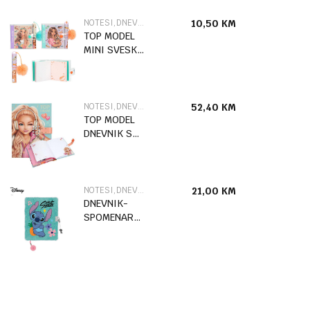
NOTESI,DNEVNICI I SPOMENARI
10,50
KM
TOP MODEL
MINI SVESKA
S
HEM.OL.SUNNY
DOG
NOTESI,DNEVNICI I SPOMENARI
52,40
KM
TOP MODEL
DNEVNIK S
KODOM I
ZVUKOM
NOTESI,DNEVNICI I SPOMENARI
21,00
KM
DNEVNIK-
SPOMENAR
STITCH MINT
ALOHA A5
96SHEETS
83329