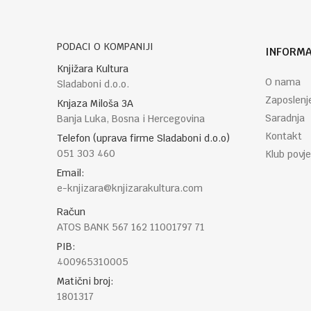
PODACI O KOMPANIJI
INFORMA
POŠALJI
Knjižara Kultura
O nama
Sladaboni d.o.o.
Zaposlenj
Knjaza Miloša 3A
Saradnja
Banja Luka, Bosna i Hercegovina
Kontakt
Telefon (uprava firme Sladaboni d.o.o)
051 303 460
Klub povje
Email:
e-knjizara@knjizarakultura.com
Račun
ATOS BANK 567 162 11001797 71
PIB:
400965310005
Matični broj:
1801317