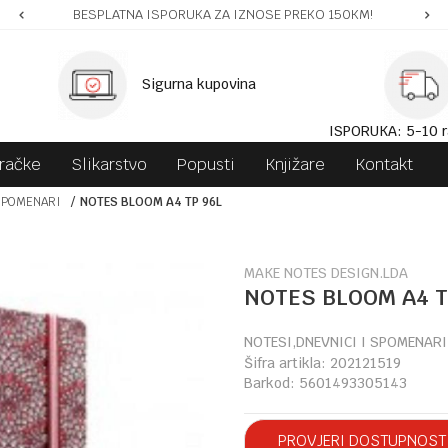
BESPLATNA ISPORUKA ZA IZNOSE PREKO 150KM!
Sigurna kupovina
ISPORUKA: 5-10 r
gračke
Slikarstvo
Popusti
Knjižare
Kontakt
SPOMENARI
NOTES BLOOM A4 TP 96L
MAKE NOTES DESIGN.LDA
NOTES BLOOM A4 T
NOTESI,DNEVNICI I SPOMENARI
Šifra artikla:
202121519
Barkod:
5601493305143
PROVJERI DOSTUPNOST