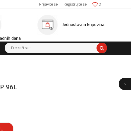
SIGURNA ISPORUKA!
Prijavite se
Registrujte se
0
MINIM
Jednostavna kupovina
adnih dana
Pretraži sajt
P 96L
 U