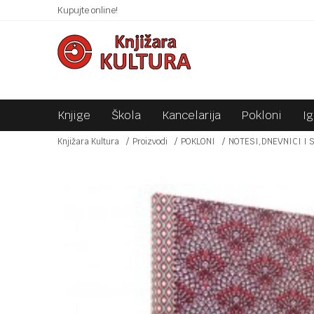
 10KM!
Kupujte online!
SIGURNO PLAĆANJE PLATNIM KARTICAMA!
Knjige
Škola
Kancelarija
Pokloni
I
Knjižara Kultura
Proizvodi
POKLONI
NOTESI,DNEVNICI I 