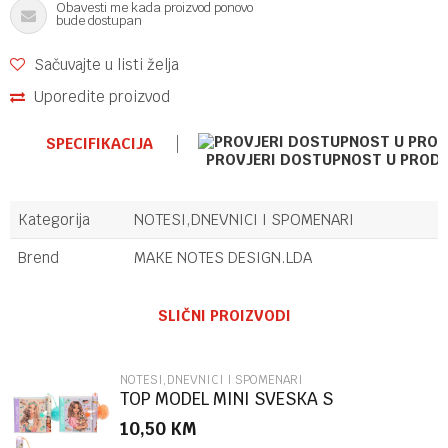
Obavesti me kada proizvod ponovo
bude dostupan
Sačuvajte u listi želja
Uporedite proizvod
SPECIFIKACIJA
PROVJERI DOSTUPNOST U PROD
Kategorija
NOTESI,DNEVNICI I SPOMENARI
Brend
MAKE NOTES DESIGN.LDA
Ime/Nadimak
SLIČNI PROIZVODI
Email
NOTESI,DNEVNICI I SPOMENARI
TOP MODEL MINI SVESKA S
HEM.OL.SUNNY DOG
10,50
KM
Poruka