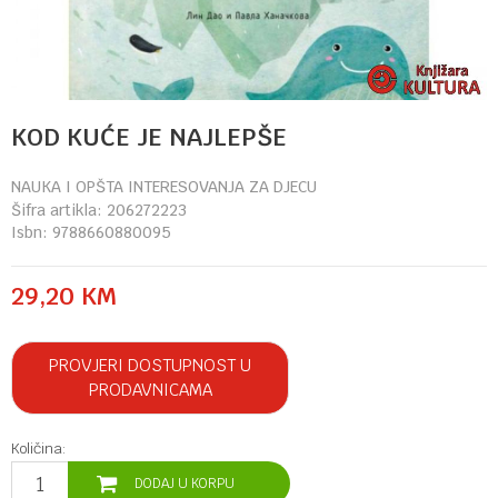
KOD KUĆE JE NAJLEPŠE
NAUKA I OPŠTA INTERESOVANJA ZA DJECU
Šifra artikla:
206272223
Isbn:
9788660880095
29,20
KM
PROVJERI DOSTUPNOST U
PRODAVNICAMA
Količina:
DODAJ U KORPU