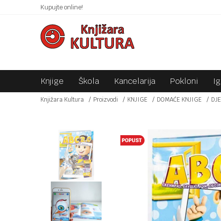
 10KM!
Kupujte online!
SIGURNO PLAĆANJE PLATNIM KARTICAMA!
Knjige
Škola
Kancelarija
Pokloni
I
Knjižara Kultura
Proizvodi
KNJIGE
DOMAĆE KNJIGE
DJE