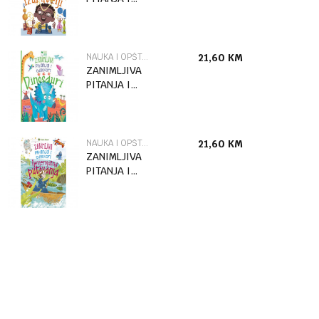
ODGOVORI
GENIJALNI
IZUMITELJI
NAUKA I OPŠTA INTERESOVANJA ZA DJECU
21,60
KM
ZANIMLJIVA
PITANJA I
ODGOVORI
DINOSAURI
NAUKA I OPŠTA INTERESOVANJA ZA DJECU
21,60
KM
ZANIMLJIVA
PITANJA I
ODGOVORI
NEVJEROVATNA
PUTOVANJA