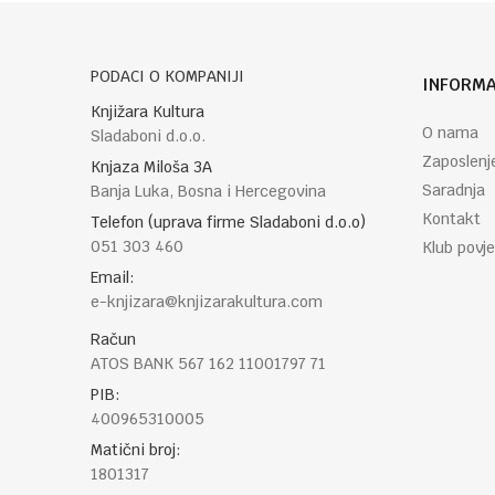
Poruka
PODACI O KOMPANIJI
INFORMA
Knjižara Kultura
O nama
Sladaboni d.o.o.
Zaposlenj
Knjaza Miloša 3A
Saradnja
Banja Luka, Bosna i Hercegovina
POŠALJI
Kontakt
Telefon (uprava firme Sladaboni d.o.o)
051 303 460
Klub povje
Email:
e-knjizara@knjizarakultura.com
Račun
ATOS BANK 567 162 11001797 71
PIB:
400965310005
Matični broj:
1801317