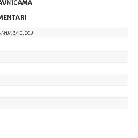
AVNICAMA
ODGOVORI-
ČUDA
MENTARI
PRIRODE
NAUKA I OPŠTA INTERESOVANJA ZA DJECU
21,60
KM
ZANIMLJIVA
VANJA ZA DJECU
PITANJA I
ODGOVORI-
MJESEC
NAUKA I OPŠTA INTERESOVANJA ZA DJECU
21,60
KM
ZANIMLJIVA
PITANJA I
ODGOVORI-
ASTRONAUTI
Email