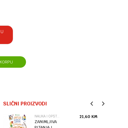
 U
 KORPU
SLIČNI PROIZVODI
NAUKA I OPŠTA INTERESOVANJA ZA DJECU
21,60
KM
ZANIMLJIVA
PITANJA I