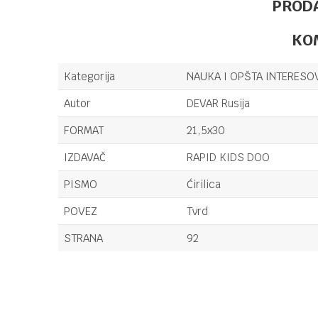
PROD
KO
Kategorija
NAUKA I OPŠTA INTERESO
Autor
DEVAR Rusija
FORMAT
21,5x30
IZDAVAČ
RAPID KIDS DOO
PISMO
Ćirilica
POVEZ
Tvrd
STRANA
92
Ime/Nadimak