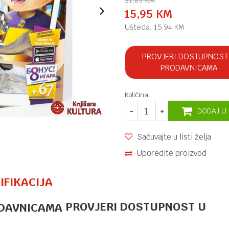
31,89
KM
15,95
KM
Ušteda:
15,94
KM
PROVJERI DOSTUPNOST
PRODAVNICAMA
Količina:
DODAJ U
Sačuvajte u listi želja
Uporedite proizvod
IFIKACIJA
PROVJERI DOSTUPNOST U
NAUKA I OPŠTA INTERESOVANJA ZA DJECU
21,60
KM
ZANIMLJIVA
PITANJA I