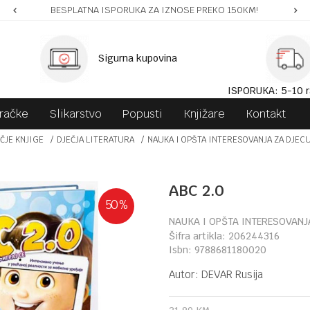
BESPLATNA ISPORUKA ZA IZNOSE PREKO 150KM!
Sigurna kupovina
ISPORUKA: 5-10 r
gračke
Slikarstvo
Popusti
Knjižare
Kontakt
ČJE KNJIGE
DJEČJA LITERATURA
NAUKA I OPŠTA INTERESOVANJA ZA DJEC
ABC 2.0
50
%
NAUKA I OPŠTA INTERESOVANJ
Šifra artikla:
206244316
Isbn:
9788681180020
Autor:
DEVAR Rusija