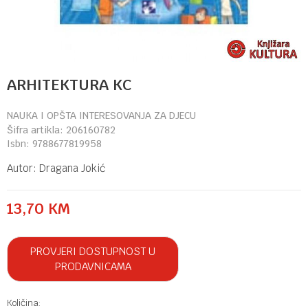
ARHITEKTURA KC
NAUKA I OPŠTA INTERESOVANJA ZA DJECU
Šifra artikla:
206160782
Isbn:
9788677819958
Autor:
Dragana Jokić
13,70
KM
PROVJERI DOSTUPNOST U
PRODAVNICAMA
Količina: