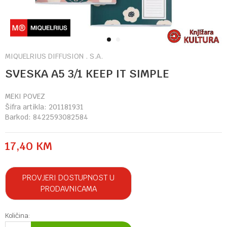
1
2
MIQUELRIUS DIFFUSION . S.A.
SVESKA A5 3/1 KEEP IT SIMPLE
MEKI POVEZ
Šifra artikla:
201181931
Barkod:
8422593082584
17,40
KM
PROVJERI DOSTUPNOST U
PRODAVNICAMA
Količina: