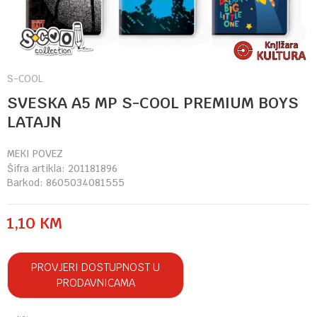
S-COOL
SVESKA A5 MP S-COOL PREMIUM BOYS
LATAJN
MEKI POVEZ
Šifra artikla:
201181896
Barkod:
8605034081555
1,10
KM
PROVJERI DOSTUPNOST U
PRODAVNICAMA