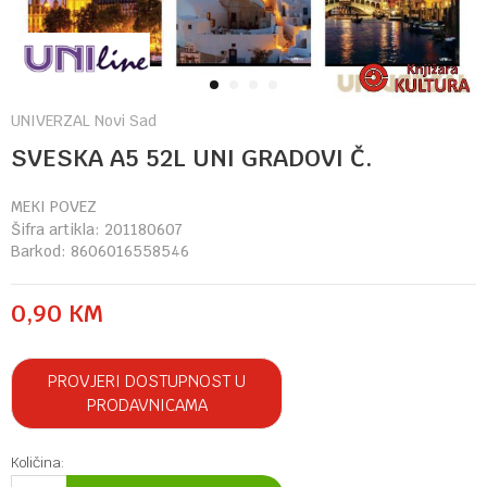
1
2
3
4
UNIVERZAL Novi Sad
SVESKA A5 52L UNI GRADOVI Č.
MEKI POVEZ
Šifra artikla:
201180607
Barkod:
8606016558546
0,90
KM
PROVJERI DOSTUPNOST U
PRODAVNICAMA
Količina: