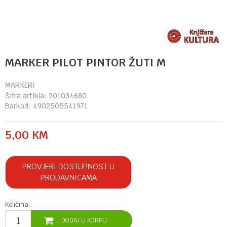
MARKER PILOT PINTOR ŽUTI M
MARKERI
Šifra artikla:
201034680
Barkod:
4902505541971
5,00
KM
PROVJERI DOSTUPNOST U
PRODAVNICAMA
Količina:
DODAJ U KORPU