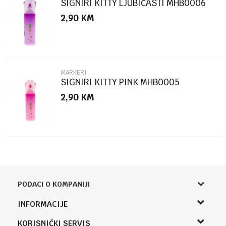
SIGNIRI KITTY LJUBIČASTI MHB0006
2,90
KM
POŠALJI
MARKERI
SIGNIRI KITTY PINK MHB0005
2,90
KM
PODACI O KOMPANIJI
Knjižara Kultura
INFORMACIJE
Sladaboni d.o.o.
O nama
KORISNIČKI SERVIS
Knjaza Miloša 3A