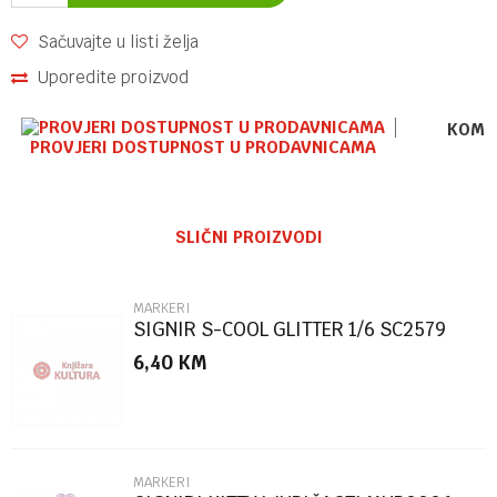
Sačuvajte u listi želja
Uporedite proizvod
KOME
PROVJERI DOSTUPNOST U PRODAVNICAMA
Ime/Nadimak
SLIČNI PROIZVODI
Email
MARKERI
SIGNIR S-COOL GLITTER 1/6 SC2579
6,40
KM
Poruka
MARKERI