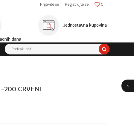
SIGURNA ISPORUKA!
Prijavite se
Registrujte se
0
MINIM
Jednostavna kupovina
adnih dana
Pretraži sajt
4-200 CRVENI