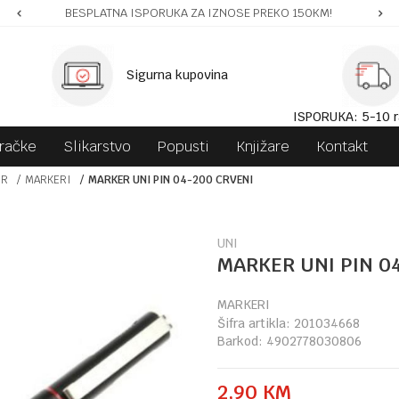
BESPLATNA ISPORUKA ZA IZNOSE PREKO 150KM!
Sigurna kupovina
ISPORUKA: 5-10 r
gračke
Slikarstvo
Popusti
Knjižare
Kontakt
OR
MARKERI
MARKER UNI PIN 04-200 CRVENI
UNI
MARKER UNI PIN 0
MARKERI
Šifra artikla:
201034668
Barkod:
4902778030806
2,90
KM