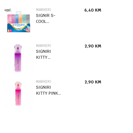
MARKERI
6,40
KM
SIGNIR S-
COOL
GLITTER 1/6
SC2579
MARKERI
2,90
KM
SIGNIRI
KITTY
LJUBIČASTI
MHB0006
MARKERI
2,90
KM
SIGNIRI
KITTY PINK
MHB0005