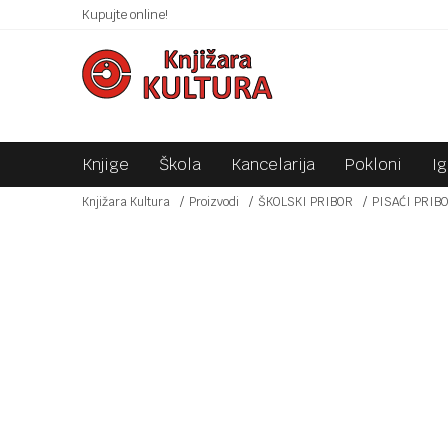
 10KM!
Kupujte online!
SIGURNO PLAĆANJE PLATNIM KARTICAMA!
Knjige
Škola
Kancelarija
Pokloni
I
Knjižara Kultura
Proizvodi
ŠKOLSKI PRIBOR
PISAĆI PRIB