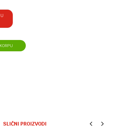
 U
 KORPU
SLIČNI PROIZVODI