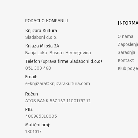
PODACI O KOMPANIJI
INFORMA
POŠALJI
Knjižara Kultura
O nama
Sladaboni d.o.o.
Zaposlenj
Knjaza Miloša 3A
Saradnja
Banja Luka, Bosna i Hercegovina
Kontakt
Telefon (uprava firme Sladaboni d.o.o)
051 303 460
Klub povje
Email:
e-knjizara@knjizarakultura.com
Račun
ATOS BANK 567 162 11001797 71
PIB:
400965310005
Matični broj:
1801317