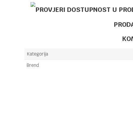
PROD
KO
Kategorija
Brend
Ime/Nadimak
Poruka