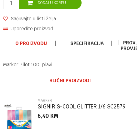
DODAJ U KORPU
Sačuvajte u listi želja
Uporedite proizvod
O PROIZVODU
SPECIFIKACIJA
PROVJE
Marker Pilot 100, plavi.
Ime/Nadimak
Kategorija
MARKERI
SLIČNI PROIZVODI
Brend
PILOT
Email
MARKERI
SIGNIR S-COOL GLITTER 1/6 SC2579
6,40
KM
Poruka