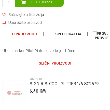
DODAJ U KORPU
Sačuvajte u listi želja
Uporedite proizvod
O PROIZVODU
SPECIFIKACIJA
PROVJE
Uljani marker Pilot Pintor roze boje, 1.0mm.
Ime/Nadimak
Kategorija
MARKERI
SLIČNI PROIZVODI
Brend
PILOT
Email
MARKERI
SIGNIR S-COOL GLITTER 1/6 SC2579
6,40
KM
Poruka