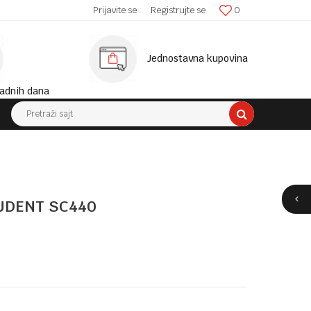
SIGURNA ISPORUKA!
Prijavite se
Registrujte se
0
MINIM
Jednostavna kupovina
adnih dana
Pretraži sajt
UDENT SC440