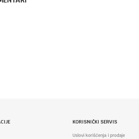
MARKERI
5,90
KM
SIGNIRI JAKE
BOJE 3U1
MARKERI
10,70
KM
SIGNIR APLI
MARKERI
6/1 DUO
DISPLEJ 10/1
S-COOL
Email
CIJE
KORISNIČKI SERVIS
Uslovi korišćenja i prodaje