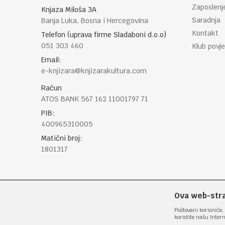
POŠALJI
Zaposlenj
Knjaza Miloša 3A
Saradnja
Banja Luka, Bosna i Hercegovina
Kontakt
Telefon (uprava firme Sladaboni d.o.o)
051 303 460
Klub povje
Email:
e-knjizara@knjizarakultura.com
Račun
ATOS BANK 567 162 11001797 71
PIB:
400965310005
Matični broj:
1801317
Ova web-stran
Poštovani korisniče, 
koristite našu Inter