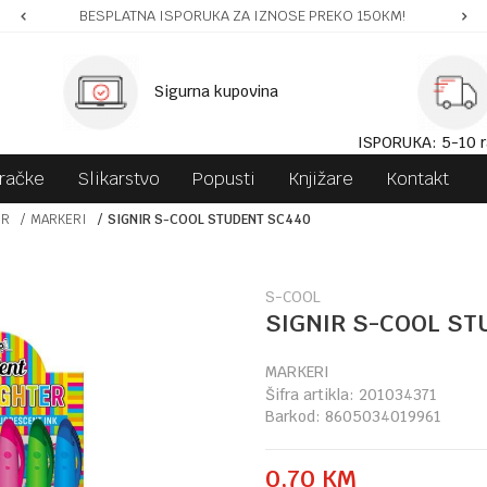
BESPLATNA ISPORUKA ZA IZNOSE PREKO 150KM!
Sigurna kupovina
ISPORUKA: 5-10 r
gračke
Slikarstvo
Popusti
Knjižare
Kontakt
OR
MARKERI
SIGNIR S-COOL STUDENT SC440
S-COOL
SIGNIR S-COOL ST
MARKERI
Šifra artikla:
201034371
Barkod:
8605034019961
0,70
KM