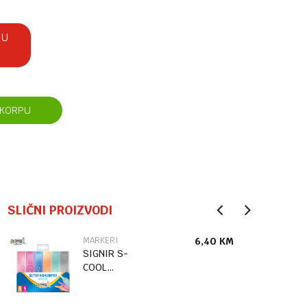
 U
 KORPU
SLIČNI PROIZVODI
MARKERI
6,40
KM
SIGNIR S-
COOL
GLITTER 1/6
SC2579