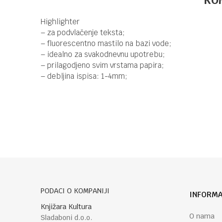
Highlighter
– za podvlačenje teksta;
– fluorescentno mastilo na bazi vode;
– idealno za svakodnevnu upotrebu;
– prilagodjeno svim vrstama papira;
– debljina ispisa: 1-4mm;
Kategorija
Brend
Ime/Nadimak
Poruka
PODACI O KOMPANIJI
INFORMA
Knjižara Kultura
O nama
Sladaboni d.o.o.