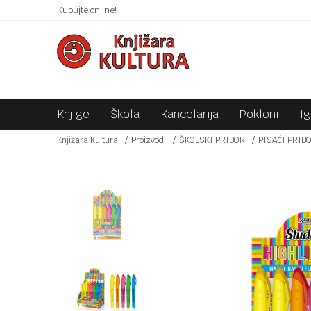
 10KM!
Kupujte online!
SIGURNO PLAĆANJE PLATNIM KARTICAMA!
Knjige
Škola
Kancelarija
Pokloni
I
Knjižara Kultura
Proizvodi
ŠKOLSKI PRIBOR
PISAĆI PRIB