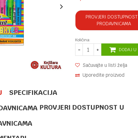
PROVJERI DOSTUPNOST
PRODAVNICAMA
Količina:
DODAJ U
Sačuvajte u listi želja
Uporedite proizvod
U
SPECIFIKACIJA
PROVJERI DOSTUPNOST U
MARKERI
5,90
KM
SIGNIRI
PASTEL 3U1
AVNICAMA
PAW
MENTARI