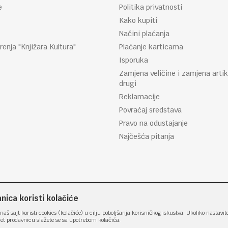
e
Politika privatnosti
Kako kupiti
Načini plaćanja
renja "Knjižara Kultura"
Plaćanje karticama
Isporuka
Zamjena veličine i zamjena artik
drugi
Reklamacije
Povraćaj sredstava
Pravo na odustajanje
Najčešća pitanja
ica koristi kolačiće
naš sajt koristi cookies (kolačiće) u cilju poboljšanja korisničkog iskustva. Ukoliko nastavit
net prodavnicu slažete se sa upotrebom kolačića.