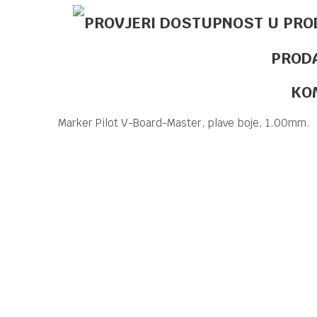
PROD
KO
Marker Pilot V-Board-Master, plave boje, 1.00mm.
Kategorija
Brend
Ime/Nadimak
Poruka