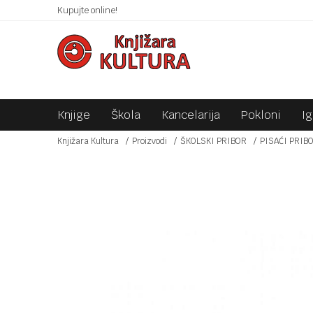
 10KM!
Kupujte online!
SIGURNO PLAĆANJE PLATNIM KARTICAMA!
Knjige
Škola
Kancelarija
Pokloni
I
Knjižara Kultura
Proizvodi
ŠKOLSKI PRIBOR
PISAĆI PRIB