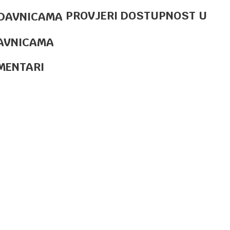
PROVJERI DOSTUPNOST U
MARKERI
5,90
KM
SIGNIRI
PASTEL 3U1
AVNICAMA
PAW
MENTARI
MARKERI
5,90
KM
SIGNIRI JAKE
BOJE 3U1
MARKERI
PILOT
Email
MARKERI
10,70
KM
SIGNIR APLI
6/1 DUO
DISPLEJ 10/1