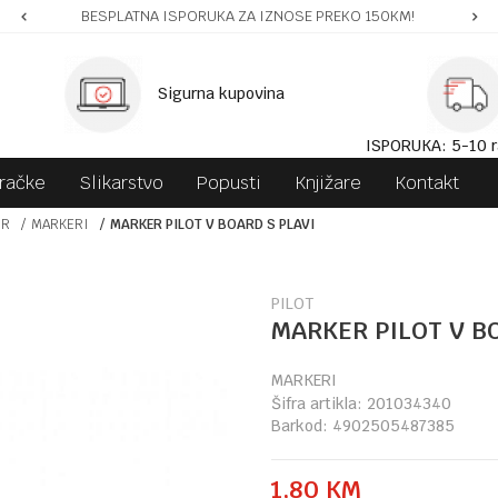
BESPLATNA ISPORUKA ZA IZNOSE PREKO 150KM!
Sigurna kupovina
ISPORUKA: 5-10 r
gračke
Slikarstvo
Popusti
Knjižare
Kontakt
OR
MARKERI
MARKER PILOT V BOARD S PLAVI
PILOT
MARKER PILOT V B
MARKERI
Šifra artikla:
201034340
Barkod:
4902505487385
1,80
KM