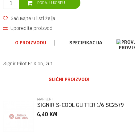
DODAJ U KORPU
Sačuvajte u listi želja
Uporedite proizvod
O PROIZVODU
SPECIFIKACIJA
PROVJE
Signir Pilot FriXion, žuti.
Ime/Nadimak
Kategorija
MARKERI
SLIČNI PROIZVODI
Brend
PILOT
Email
MARKERI
SIGNIR S-COOL GLITTER 1/6 SC2579
6,40
KM
Poruka