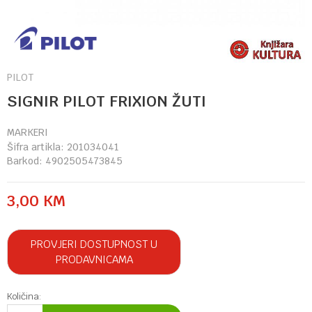
PILOT
SIGNIR PILOT FRIXION ŽUTI
MARKERI
Šifra artikla:
201034041
Barkod:
4902505473845
3,00
KM
PROVJERI DOSTUPNOST U
PRODAVNICAMA
Količina: