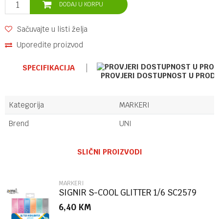
DODAJ U KORPU
Sačuvajte u listi želja
Uporedite proizvod
SPECIFIKACIJA
PROVJERI DOSTUPNOST U PROD
Kategorija
MARKERI
Brend
UNI
Ime/Nadimak
SLIČNI PROIZVODI
Email
MARKERI
SIGNIR S-COOL GLITTER 1/6 SC2579
6,40
KM
Poruka