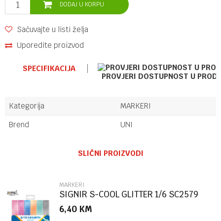
DODAJ U KORPU
Sačuvajte u listi želja
Uporedite proizvod
SPECIFIKACIJA
PROVJERI DOSTUPNOST U PROD
Kategorija
MARKERI
Brend
UNI
Ime/Nadimak
SLIČNI PROIZVODI
Email
MARKERI
SIGNIR S-COOL GLITTER 1/6 SC2579
6,40
KM
Poruka