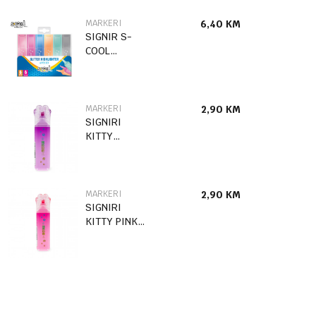
MARKERI
6,40
KM
SIGNIR S-
COOL
GLITTER 1/6
SC2579
MARKERI
2,90
KM
SIGNIRI
KITTY
LJUBIČASTI
MHB0006
MARKERI
2,90
KM
SIGNIRI
KITTY PINK
MHB0005