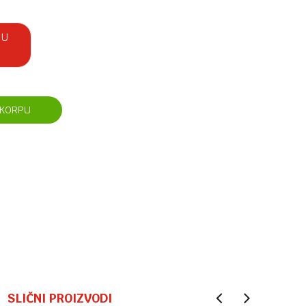
 U
 KORPU
SLIČNI PROIZVODI