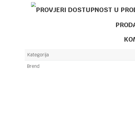
PROD
KO
Kategorija
Brend
Ime/Nadimak
Poruka