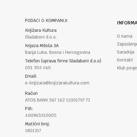
PODACI O KOMPANIJI
INFORMA
POŠALJI
Knjižara Kultura
O nama
Sladaboni d.o.o.
Zaposlenj
Knjaza Miloša 3A
Saradnja
Banja Luka, Bosna i Hercegovina
Kontakt
Telefon (uprava firme Sladaboni d.o.o)
051 303 460
Klub povje
Email:
e-knjizara@knjizarakultura.com
Račun
ATOS BANK 567 162 11001797 71
PIB:
400965310005
Matični broj:
1801317