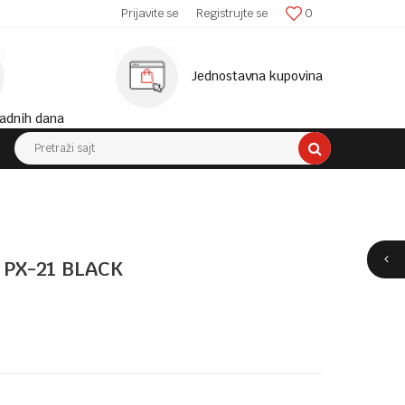
SIGURNA ISPORUKA!
Prijavite se
Registrujte se
0
MINIM
Jednostavna kupovina
adnih dana
Pretraži sajt
 PX-21 BLACK