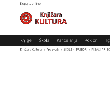
 10KM!
Kupujte online!
SIGURNO PLAĆANJE PLATNIM KARTICAMA!
Knjige
Škola
Kancelarija
Pokloni
I
Knjižara Kultura
Proizvodi
ŠKOLSKI PRIBOR
PISAĆI PRIB