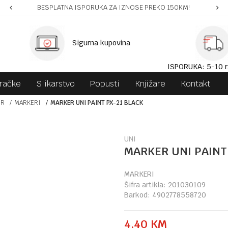
BESPLATNA ISPORUKA ZA IZNOSE PREKO 150KM!
Sigurna kupovina
ISPORUKA: 5-10 r
gračke
Slikarstvo
Popusti
Knjižare
Kontakt
OR
MARKERI
MARKER UNI PAINT PX-21 BLACK
UNI
MARKER UNI PAINT
MARKERI
Šifra artikla:
201030109
Barkod:
4902778558720
4,40
KM