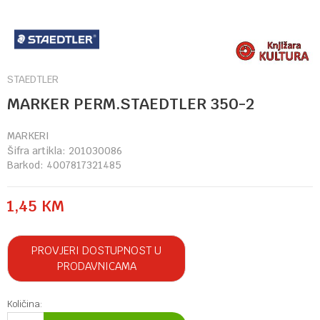
STAEDTLER
MARKER PERM.STAEDTLER 350-2
MARKERI
Šifra artikla:
201030086
Barkod:
4007817321485
1,45
KM
PROVJERI DOSTUPNOST U
PRODAVNICAMA
Količina: