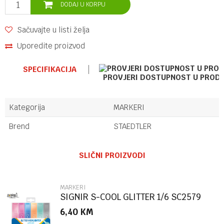
DODAJ U KORPU
Sačuvajte u listi želja
Uporedite proizvod
SPECIFIKACIJA
PROVJERI DOSTUPNOST U PROD
Kategorija
MARKERI
Brend
STAEDTLER
Ime/Nadimak
SLIČNI PROIZVODI
Email
MARKERI
SIGNIR S-COOL GLITTER 1/6 SC2579
6,40
KM
Poruka