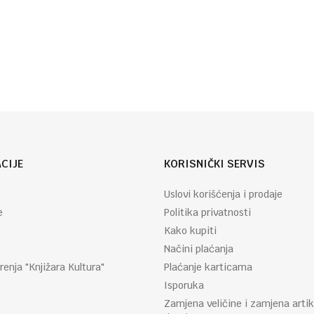
Autor
Takis
:
Virger
CIJE
KORISNIČKI SERVIS
Uslovi korišćenja i prodaje
e
Politika privatnosti
Kako kupiti
Načini plaćanja
renja "Knjižara Kultura"
Plaćanje karticama
Isporuka
Zamjena veličine i zamjena artik