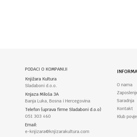
Poruka
POŠALJI
PODACI O KOMPANIJI
INFORMA
Knjižara Kultura
O nama
Sladaboni d.o.o.
Zaposlenj
Knjaza Miloša 3A
Saradnja
Banja Luka, Bosna i Hercegovina
Kontakt
Telefon (uprava firme Sladaboni d.o.o)
051 303 460
Klub povje
Email:
e-knjizara@knjizarakultura.com