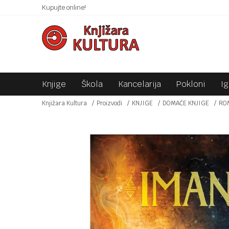
 10KM!
Kupujte online!
SIGURNO PLAĆANJE PLATNIM KARTICAMA!
Knjige
Škola
Kancelarija
Pokloni
I
Knjižara Kultura
Proizvodi
KNJIGE
DOMAĆE KNJIGE
RO