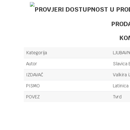
PROD
KO
Kategorija
LJUBAV
Autor
Slavica 
IZDAVAČ
Valkira 
PISMO
Latinica
POVEZ
Tvrd
Ime/Nadimak