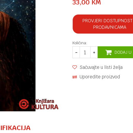
33,00
KM
PROVJERI DOSTUPNOST
PRODAVNICAMA
Količina:
DODAJ U
Sačuvajte u listi želja
Uporedite proizvod
IFIKACIJA