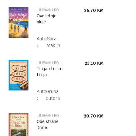
LJUBAVNI ROMAN
26,70
KM
Ove letnje
oluje
Autor
Sara
:
Maklin
LJUBAVNI ROMAN
23,10
KM
Ti i ja i ti i ja i
ti i ja
Autor
Grupa
:
autora
LJUBAVNI ROMAN
20,70
KM
Obe strane
Drine