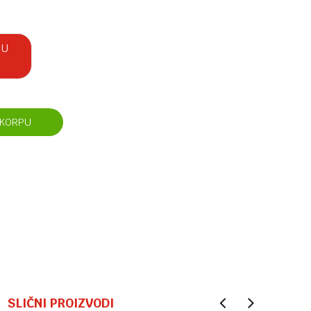
 U
 KORPU
SLIČNI PROIZVODI