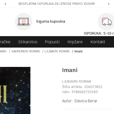
BESPLATNA ISPORUKA ZA IZNOSE PREKO 150KM!
Sigurna kupovina
ISPORUKA: 5-10 r
gračke
Slikarstvo
Popusti
Knjižare
Kontakt
MANI
SAVREMENI ROMAN
LJUBAVNI ROMAN
Imani
Imani
LJUBAVNI ROMAN
Šifra artikla:
206073851
Isbn:
9788682750185
Autor:
Slavica Berar