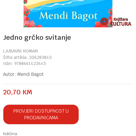
Jedno grčko svitanje
LJUBAVNI ROMAN
Šifra artikla:
206283845
Isbn:
9788661422645
Autor:
Mendi Bagot
20,70
KM
PROVJERI DOSTUPNOST U
PRODAVNICAMA
Količina: