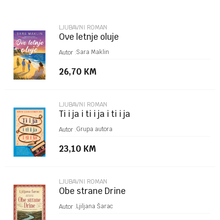
Email
LJUBAVNI ROMAN
Ove letnje oluje
Poruka
Sara Maklin
Autor :
26,70
KM
LJUBAVNI ROMAN
Ti i ja i ti i ja i ti i ja
POŠALJI
Grupa autora
Autor :
23,10
KM
LJUBAVNI ROMAN
Obe strane Drine
Ljiljana Šarac
Autor :