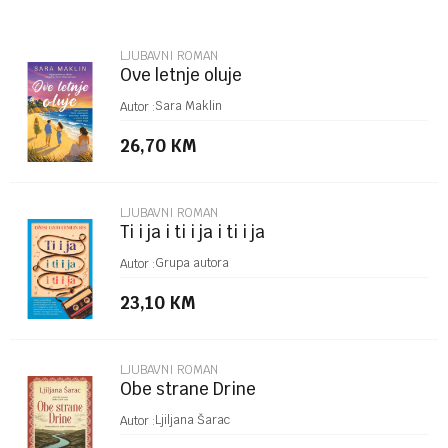
Email
LJUBAVNI ROMAN
Ove letnje oluje
Poruka
Sara Maklin
Autor :
26,70
KM
LJUBAVNI ROMAN
Ti i ja i ti i ja i ti i ja
POŠALJI
Grupa autora
Autor :
23,10
KM
LJUBAVNI ROMAN
Obe strane Drine
Ljiljana Šarac
Autor :