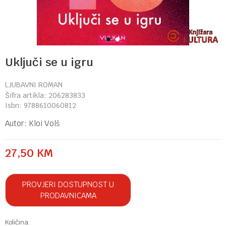
1
2
Uključi se u igru
LJUBAVNI ROMAN
Šifra artikla:
206283833
Isbn:
9788610060812
Autor:
Kloi Volš
27,50
KM
PROVJERI DOSTUPNOST U
PRODAVNICAMA
Količina: