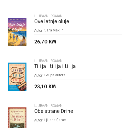
Email
LJUBAVNI ROMAN
Ove letnje oluje
Poruka
Sara Maklin
Autor :
26,70
KM
LJUBAVNI ROMAN
Ti i ja i ti i ja i ti i ja
POŠALJI
Grupa autora
Autor :
23,10
KM
LJUBAVNI ROMAN
Obe strane Drine
Ljiljana Šarac
Autor :