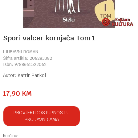
Spori valcer kornjača Tom 1
LJUBAVNI ROMAN
Šifra artikla:
206283382
Isbn:
9788661522062
Autor:
Katrin Pankol
17,90
KM
PROVJERI DOSTUPNOST U
PRODAVNICAMA
Količina: