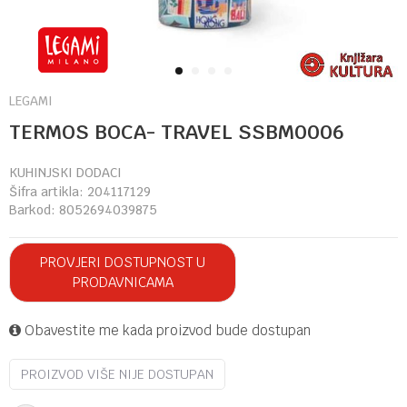
1
2
3
4
LEGAMI
TERMOS BOCA- TRAVEL SSBM0006
KUHINJSKI DODACI
Šifra artikla:
204117129
Barkod:
8052694039875
PROVJERI DOSTUPNOST U
PRODAVNICAMA
Obavestite me kada proizvod bude dostupan
PROIZVOD VIŠE NIJE DOSTUPAN