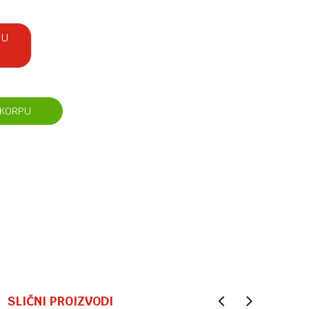
 U
 KORPU
SLIČNI PROIZVODI