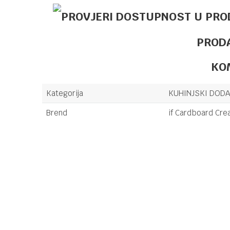
PROD
KO
Kategorija
KUHINJSKI DODA
Brend
if Cardboard Cre
Ime/Nadimak
Poruka