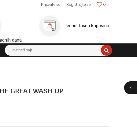
SIGURNA ISPORUKA!
Prijavite se
Registrujte se
0
MINIM
Jednostavna kupovina
adnih dana
Pretraži sajt
THE GREAT WASH UP