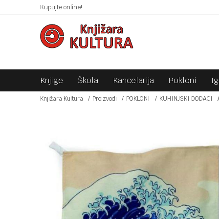
 10KM!
Kupujte online!
SIGURNO PLAĆANJE PLATNIM KARTICAMA!
Knjige
Škola
Kancelarija
Pokloni
I
Knjižara Kultura
Proizvodi
POKLONI
KUHINJSKI DODACI