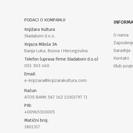
PODACI O KOMPANIJI
INFORMA
POŠALJI
Knjižara Kultura
O nama
Sladaboni d.o.o.
Zaposlenj
Knjaza Miloša 3A
Saradnja
Banja Luka, Bosna i Hercegovina
Kontakt
Telefon (uprava firme Sladaboni d.o.o)
051 303 460
Klub povje
Email:
e-knjizara@knjizarakultura.com
Račun
ATOS BANK 567 162 11001797 71
PIB:
400965310005
Matični broj:
1801317