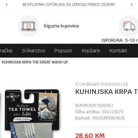
BESPLATNA ISPORUKA ZA IZNOSE PREKO 150KM!
Sigurna kupovina
ISPORUKA: 5-10 r
gračke
Slikarstvo
Popusti
Knjižare
Kontakt
KUHINJSKA KRPA THE GREAT WASH UP
if Cardboard Creations Ltd
KUHINJSKA KRPA 
KUHINJSKI DODACI
Šifra artikla:
204115173
Barkod:
5035393363031
28,60
KM