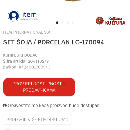
1
2
3
4
ITEM INTERNATIONAL S.A.
SET ŠOJA / PORCELAN LC-170094
KUHINJSKI DODACI
Šifra artikla:
204110279
Barkod:
8424001700943
PROVJERI DOSTUPNOST U
PRODAVNICAMA
Obavestite me kada proizvod bude dostupan
PROIZVOD VIŠE NIJE DOSTUPAN