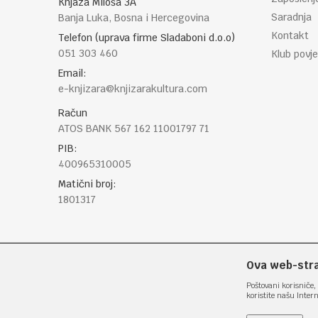
Knjaza Miloša 3A
Saradnja
Banja Luka, Bosna i Hercegovina
Kontakt
Telefon (uprava firme Sladaboni d.o.o)
051 303 460
Klub povje
Email:
e-knjizara@knjizarakultura.com
Račun
ATOS BANK 567 162 11001797 71
PIB:
400965310005
Matični broj:
1801317
Ova web-stran
Poštovani korisniče, 
koristite našu Inter