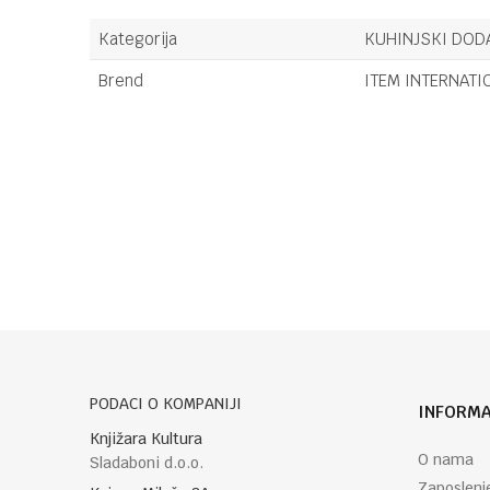
Kategorija
KUHINJSKI DOD
Brend
ITEM INTERNATI
Ime/Nadimak
Poruka
PODACI O KOMPANIJI
INFORMA
POŠALJI
Knjižara Kultura
O nama
Sladaboni d.o.o.
Zaposlenj