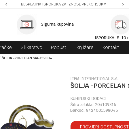
BESPLATNA ISPORUKA ZA IZNOSE PREKO 150KM!
Sigurna kupovina
ISPORUKA: 5-10 r
gračke
Slikarstvo
Popusti
Knjižare
Kontakt
ŠOLJA -PORCELAN SM-159804
ITEM INTERNATIONAL S.A.
ŠOLJA -PORCELAN 
KUHINJSKI DODACI
Šifra artikla:
204109816
Barkod:
8424001598045
PROVJERI DOSTUPNOST