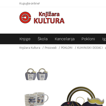
 10KM!
Kupujte online!
SIGURNO PLAĆANJE PLATNIM KARTICAMA!
Knjige
Škola
Kancelarija
Pokloni
I
Knjižara Kultura
Proizvodi
POKLONI
KUHINJSKI DODACI