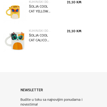
KUHINJSKI DODACI
21,10
KM
ŠOLJA COOL
CAT YELLOW
350 ML
KERAMIKA
KUHINJSKI DODACI
21,10
KM
ŠOLJA COOL
CAT CALICO
350 ML
KERAMIKA
NEWSLETTER
Budite u toku sa najnovijim ponudama i
novostima!