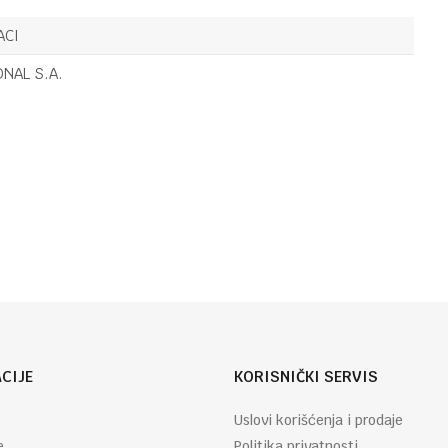
KUHINJSKI DODACI
38,00
KM
SET ŠOLJICA
ACI
ZA KAFU
WAKE CAT X2
ONAL S.A.
BLACK
KERAMIKA
KUHINJSKI DODACI
44,70
KM
ČAJNIK WAKE
Email
CAT BLACK
KERAMIKA
CIJE
KORISNIČKI SERVIS
Uslovi korišćenja i prodaje
e
Politika privatnosti