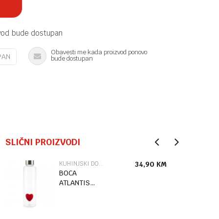
vod bude dostupan
Obavesti me kada proizvod ponovo
PAN
bude dostupan
SLIČNI PROIZVODI
KUHINJSKI DODACI
34,90
KM
BOCA
ATLANTIS
LOVE 0.5 L
RED STAKLO