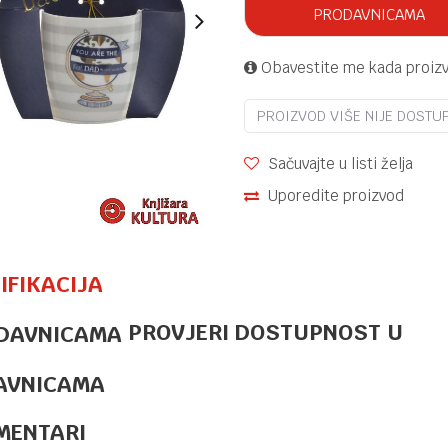
PRODAVNICAMA
Obavestite me kada proiz
PROIZVOD VIŠE NIJE DOSTU
Sačuvajte u listi želja
Uporedite proizvod
IFIKACIJA
PROVJERI DOSTUPNOST U
KUHINJSKI DODACI
18,80
KM
PODMETAČI
THE BEETLES
AVNICAMA
X4 PLASTIKA
MENTARI