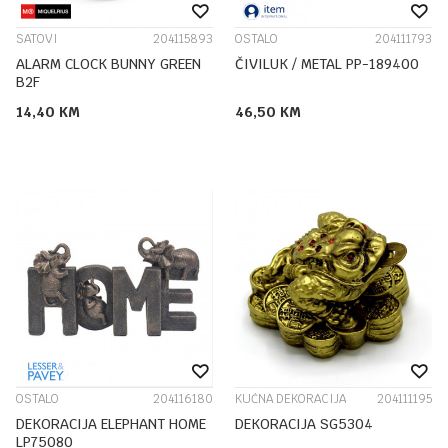
SATOVI
204115893
OSTALO
204111793
ALARM CLOCK BUNNY GREEN
ČIVILUK / METAL PP-189400
B2F
14,40
KM
46,50
KM
OSTALO
204116180
KUĆNA DEKORACIJA
204111195
DEKORACIJA ELEPHANT HOME
DEKORACIJA SG5304
LP75080