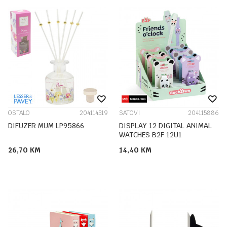
OSTALO
204114519
SATOVI
204115886
DIFUZER MUM LP95866
DISPLAY 12 DIGITAL ANIMAL
WATCHES B2F 12U1
26,70
KM
14,40
KM