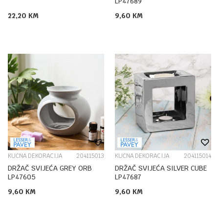
LP47689
22,20
KM
9,60
KM
KUĆNA DEKORACIJA
204115013
KUĆNA DEKORACIJA
204115014
DRŽAČ SVIJEĆA GREY ORB
DRŽAČ SVIJEĆA SILVER CUBE
LP47605
LP47687
9,60
KM
9,60
KM