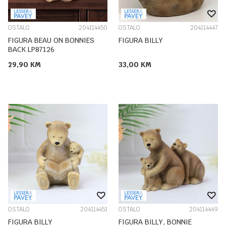
OSTALO
204114450
OSTALO
204114447
FIGURA BEAU ON BONNIES
FIGURA BILLY
BACK LP87126
29,90
KM
33,00
KM
OSTALO
204114451
OSTALO
204114449
FIGURA BILLY
FIGURA BILLY, BONNIE