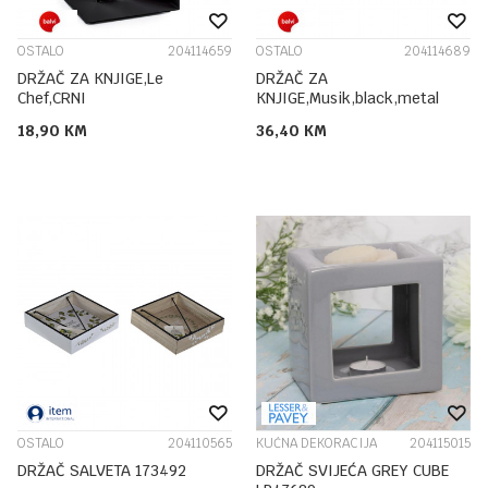
OSTALO
204114659
OSTALO
204114689
DRŽAČ ZA KNJIGE,Le
DRŽAČ ZA
Chef,CRNI
KNJIGE,Musik,black,metal
18,90
KM
36,40
KM
OSTALO
204110565
KUĆNA DEKORACIJA
204115015
DRŽAČ SALVETA 173492
DRŽAČ SVIJEĆA GREY CUBE