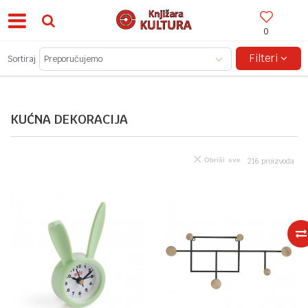
0
BESPLATNA ISPORUKA ZA IZNOSE PREKO 150KM!
Filteri
Sortiraj
KUĆNA DEKORACIJA
Obriši sve
216
proizvoda