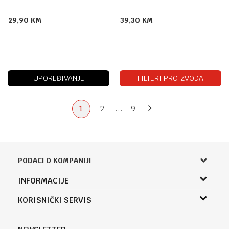
29,90
KM
39,30
KM
UPOREĐIVANJE
FILTERI PROIZVODA
1
2
...
9
PODACI O KOMPANIJI
Knjižara Kultura
INFORMACIJE
Sladaboni d.o.o.
O nama
KORISNIČKI SERVIS
Knjaza Miloša 3A
Zaposlenje
Banja Luka, Bosna i Hercegovina
Uslovi korišćenja i prodaje
Saradnja
Telefon (uprava firme Sladaboni d.o.o)
Politika privatnosti