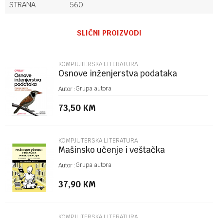
STRANA
560
Ime/Nadimak
SLIČNI PROIZVODI
Email
KOMPJUTERSKA LITERATURA
Osnove inženjerstva podataka
Poruka
Grupa autora
Autor :
73,50
KM
KOMPJUTERSKA LITERATURA
Mašinsko učenje i veštačka
inteligencija: 30 osnovnih pitanja i
POŠALJI
Grupa autora
Autor :
odgovora
37,90
KM
KOMPJUTERSKA LITERATURA