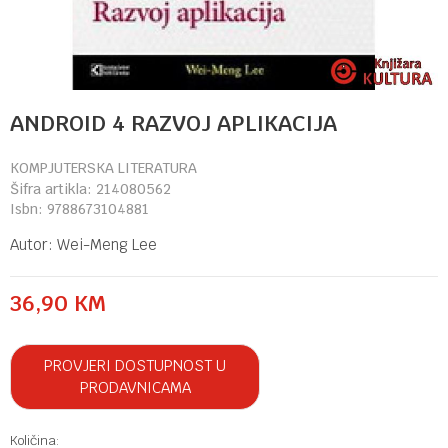
ANDROID 4 RAZVOJ APLIKACIJA
KOMPJUTERSKA LITERATURA
Šifra artikla:
214080562
Isbn:
9788673104881
Autor:
Wei-Meng Lee
36,90
KM
PROVJERI DOSTUPNOST U
PRODAVNICAMA
Količina: