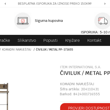
BESPLATNA ISPORUKA ZA IZNOSE PREKO 150KM!
Sigurna kupovina
ISPORUKA: 5-10 r
gračke
Slikarstvo
Popusti
Knjižare
Kontakt
KOMADNI NAMJEŠTAJ
ČIVILUK / METAL PP-171655
ITEM INTERNATIONAL S.A.
ČIVILUK / METAL P
KOMADNI NAMJEŠTAJ
Šifra artikla:
204110431
Barkod:
8424001716555
PROVJERI DOSTUPNOST