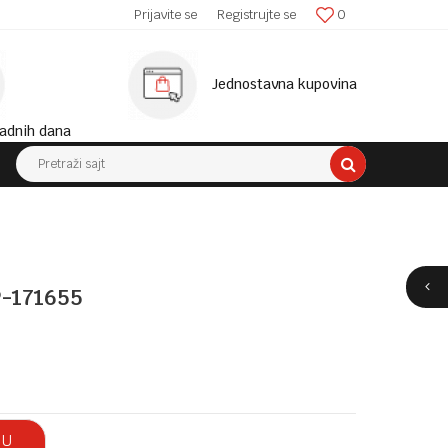
SIGURNA ISPORUKA!
Prijavite se
Registrujte se
0
MINIM
Jednostavna kupovina
adnih dana
Pretraži sajt
P-171655
 U