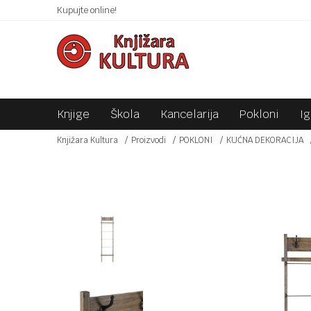
 10KM!
Kupujte online!
SIGURNO PLAĆANJE PLATNIM KARTICAMA!
Knjige
Škola
Kancelarija
Pokloni
I
Knjižara Kultura
Proizvodi
POKLONI
KUĆNA DEKORACIJA