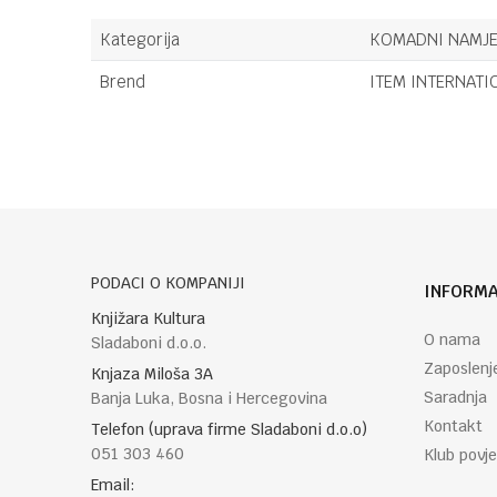
Kategorija
KOMADNI NAMJE
Brend
ITEM INTERNATI
Ime/Nadimak
Poruka
PODACI O KOMPANIJI
INFORMA
Knjižara Kultura
O nama
Sladaboni d.o.o.
Zaposlenj
Knjaza Miloša 3A
Saradnja
Banja Luka, Bosna i Hercegovina
POŠALJI
Kontakt
Telefon (uprava firme Sladaboni d.o.o)
051 303 460
Klub povje
Email: