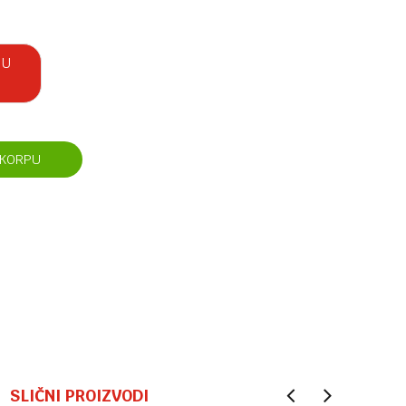
 U
 KORPU
SLIČNI PROIZVODI