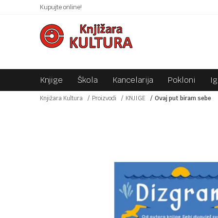
 10KM!
Kupujte online!
SIGURNO PLAĆANJE PLATNIM KARTICAMA!
Knjige
Škola
Kancelarija
Pokloni
I
Knjižara Kultura
Proizvodi
KNJIGE
Ovaj put biram sebe