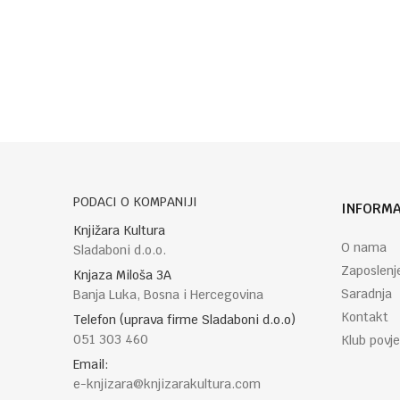
Poruka
POŠALJI
PODACI O KOMPANIJI
INFORMA
Knjižara Kultura
O nama
Sladaboni d.o.o.
Zaposlenj
Knjaza Miloša 3A
Saradnja
Banja Luka, Bosna i Hercegovina
Kontakt
Telefon (uprava firme Sladaboni d.o.o)
051 303 460
Klub povje
Email:
e-knjizara@knjizarakultura.com