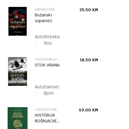
FANTASTIKA
35,50
KM
Božanski
suparnici
Autor
Rebeka
:
Ros
TRILERI/MISTERIJE
18,50
KM
OTOK VRANA
Autor
Samuel
:
Bjork
LINGVISTIKA
69,00
KM
HISTORIJA
BOŠNJACKE
KNJIŽEVNOSTI