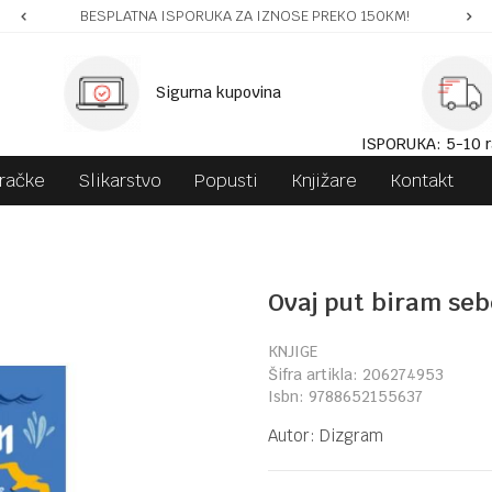
BESPLATNA ISPORUKA ZA IZNOSE PREKO 150KM!
Sigurna kupovina
ISPORUKA: 5-10 r
gračke
Slikarstvo
Popusti
Knjižare
Kontakt
Ovaj put biram seb
KNJIGE
Šifra artikla:
206274953
Isbn:
9788652155637
Autor:
Dizgram