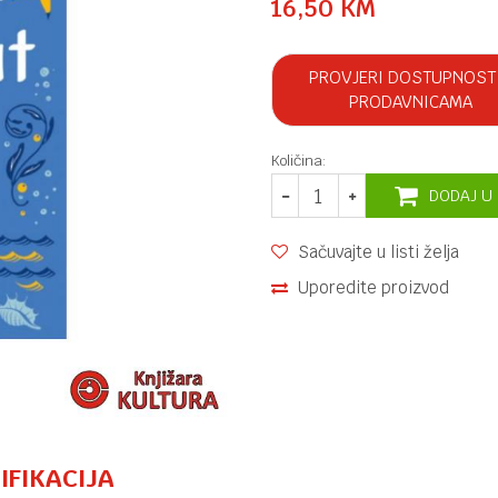
16,50
KM
PROVJERI DOSTUPNOST
PRODAVNICAMA
Količina:
DODAJ U
Sačuvajte u listi želja
Uporedite proizvod
IFIKACIJA