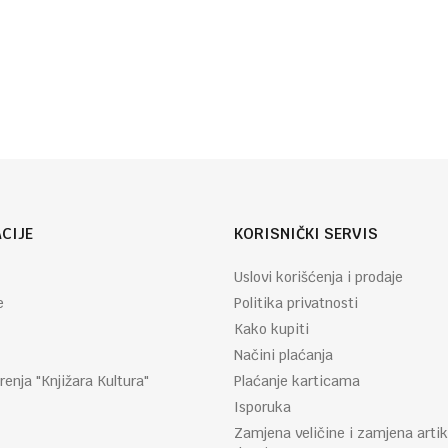
Autor
Svapna
:
Hedou
CIJE
KORISNIČKI SERVIS
Uslovi korišćenja i prodaje
e
Politika privatnosti
Kako kupiti
Načini plaćanja
renja "Knjižara Kultura"
Plaćanje karticama
Isporuka
Zamjena veličine i zamjena artik