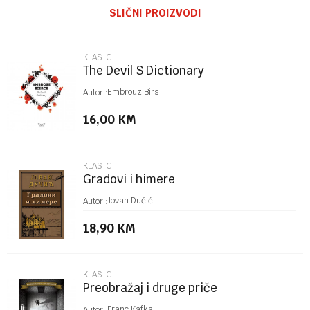
SLIČNI PROIZVODI
Email
KLASICI
The Devil S Dictionary
Poruka
Embrouz Birs
Autor :
16,00
KM
KLASICI
Gradovi i himere
POŠALJI
Jovan Dučić
Autor :
18,90
KM
KLASICI
Preobražaj i druge priče
Franc Kafka