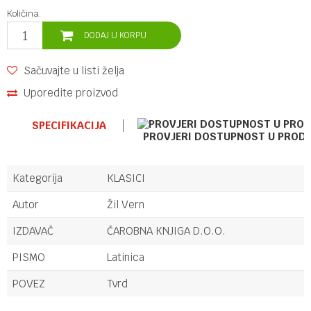
Količina:
DODAJ U KORPU
Sačuvajte u listi želja
Uporedite proizvod
SPECIFIKACIJA
PROVJERI DOSTUPNOST U PROD
Kategorija
KLASICI
Autor
Žil Vern
IZDAVAČ
ČAROBNA KNJIGA D.O.O.
PISMO
Latinica
POVEZ
Tvrd
Ime/Nadimak