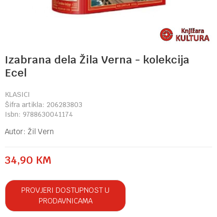
Izabrana dela Žila Verna - kolekcija
Ecel
KLASICI
Šifra artikla:
206283803
Isbn:
9788630041174
Autor:
Žil Vern
34,90
KM
PROVJERI DOSTUPNOST U
PRODAVNICAMA