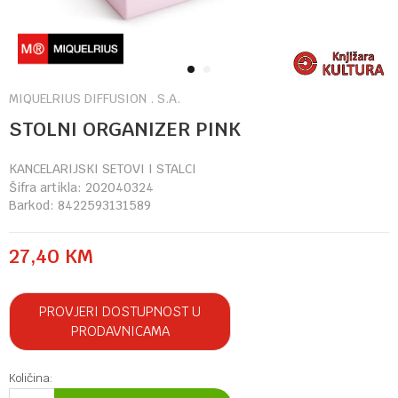
1
2
MIQUELRIUS DIFFUSION . S.A.
STOLNI ORGANIZER PINK
KANCELARIJSKI SETOVI I STALCI
Šifra artikla:
202040324
Barkod:
8422593131589
27,40
KM
PROVJERI DOSTUPNOST U
PRODAVNICAMA
Količina: