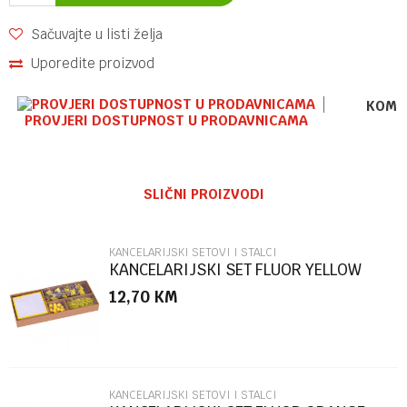
Sačuvajte u listi želja
Uporedite proizvod
KOME
PROVJERI DOSTUPNOST U PRODAVNICAMA
Ime/Nadimak
SLIČNI PROIZVODI
Email
KANCELARIJSKI SETOVI I STALCI
KANCELARIJSKI SET FLUOR YELLOW
APLI
12,70
KM
Poruka
KANCELARIJSKI SETOVI I STALCI