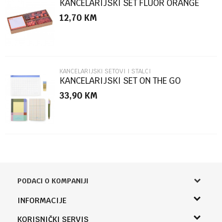
KANCELARIJSKI SET FLUOR ORANGE
APLI
12,70
KM
POŠALJI
KANCELARIJSKI SETOVI I STALCI
KANCELARIJSKI SET ON THE GO
33,90
KM
PODACI O KOMPANIJI
Knjižara Kultura
INFORMACIJE
Sladaboni d.o.o.
O nama
KORISNIČKI SERVIS
Knjaza Miloša 3A