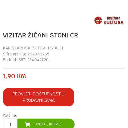
VIZITAR ŽIČANI STONI CR
KANCELARIJSKI SETOVI I STALCI
Šifra artikla:
202040265
Barkod:
3871284042720
1,90
KM
PROVJERI DOSTUPNOST U
PRODAVNICAMA
Količina:
DODAJ U KORPU