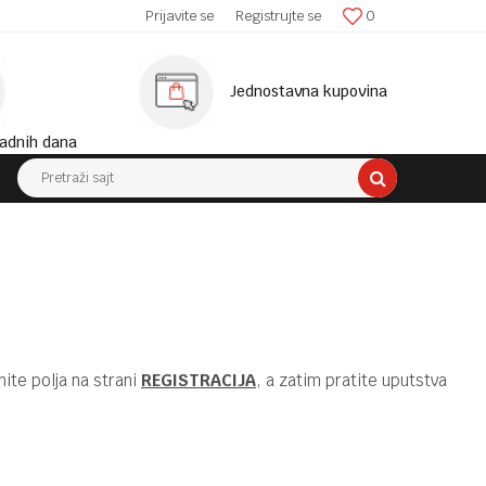
SIGURNA ISPORUKA!
Prijavite se
Registrujte se
0
MINIM
Jednostavna kupovina
adnih dana
Pretraži sajt
ite polja na strani
REGISTRACIJA
, a zatim pratite uputstva