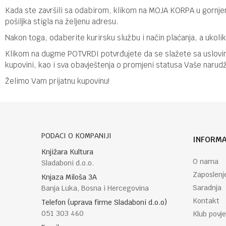
Kada ste završili sa odabirom, klikom na MOJA KORPA u gornje
pošiljka stigla na željenu adresu.
Nakon toga, odaberite kurirsku službu i način plaćanja, a uko
Klikom na dugme POTVRDI potvrđujete da se slažete sa uslovima
kupovini, kao i sva obavještenja o promjeni statusa Vaše narud
Želimo Vam prijatnu kupovinu!
PODACI O KOMPANIJI
INFORMA
Knjižara Kultura
O nama
Sladaboni d.o.o.
Zaposlenj
Knjaza Miloša 3A
Saradnja
Banja Luka, Bosna i Hercegovina
Kontakt
Telefon (uprava firme Sladaboni d.o.o)
051 303 460
Klub povje