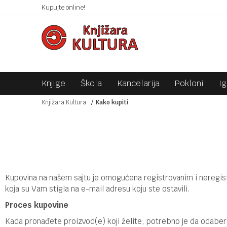
 10KM!
Kupujte online!
SIGURNO PLAĆANJE PLATNIM KARTICAMA!
Knjige
Škola
Kancelarija
Pokloni
I
Knjižara Kultura
Kako kupiti
Kupovina na našem sajtu je omogućena registrovanim i neregist
koja su Vam stigla na e-mail adresu koju ste ostavili.
Proces kupovine
Kada pronađete proizvod(e) koji želite, potrebno je da odabe