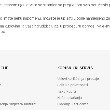
m desnom uglu otvara se stranica sa pregledom svih poručenih pr
liko imate neku napomenu, možete je upisati u polje namjenjeno z
 kupovine, a Vaša narudžba ulazi u proceduru obrade. Na e-mail 
žbe.
CIJE
KORISNIČKI SERVIS
Uslovi korišćenja i prodaje
e
Politika privatnosti
Kako kupiti
Načini plaćanja
renja "Knjižara Kultura"
Plaćanje karticama