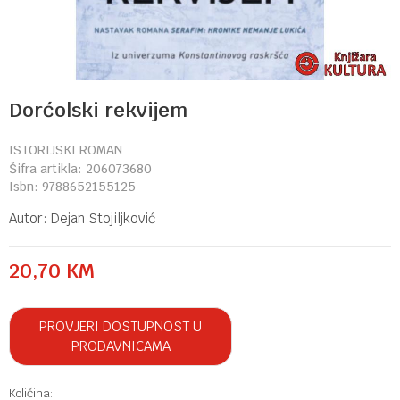
Dorćolski rekvijem
ISTORIJSKI ROMAN
Šifra artikla:
206073680
Isbn:
9788652155125
Autor:
Dejan Stojiljković
20,70
KM
PROVJERI DOSTUPNOST U
PRODAVNICAMA
Količina: