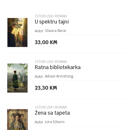
Email
ISTORIJSKI ROMAN
U spektru tajni
Poruka
Slavica Berar
Autor :
33,00
KM
ISTORIJSKI ROMAN
Ratna bibliotekarka
POŠALJI
Adison Armstrong
Autor :
23,30
KM
ISTORIJSKI ROMAN
Žena sa tapeta
Lora Džouns
Autor :