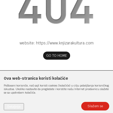
website:
https://www.knjizarakultura.com
GO TO HOME
Ova web-stranica koristi kolačiće
Poštovani korisniče, naš sajt koristi cookies (kolačiće) u cilju poboljšanja korisničkog
iskustva. Ukoliko nastavite da pregledate i koristite našu Internet prodavnicu slažete
se sa upotrebom kolačića.
Slažem se
Detaljnije