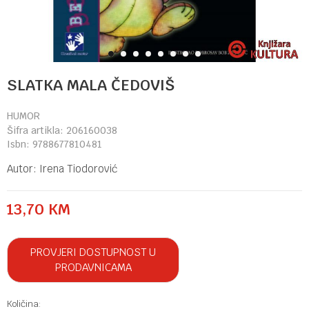
1
2
3
4
5
6
7
8
SLATKA MALA ČEDOVIŠ
HUMOR
Šifra artikla:
206160038
Isbn:
9788677810481
Autor:
Irena Tiodorović
13,70
KM
PROVJERI DOSTUPNOST U
PRODAVNICAMA
Količina: