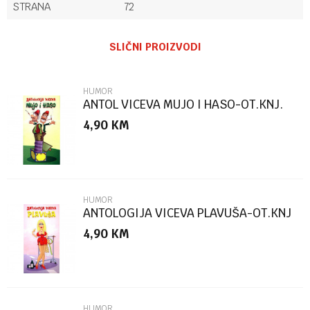
STRANA
72
Ime/Nadimak
SLIČNI PROIZVODI
Email
HUMOR
ANTOL VICEVA MUJO I HASO-OT.KNJ.
4,90
KM
Poruka
HUMOR
ANTOLOGIJA VICEVA PLAVUŠA-OT.KNJ
4,90
KM
POŠALJI
HUMOR