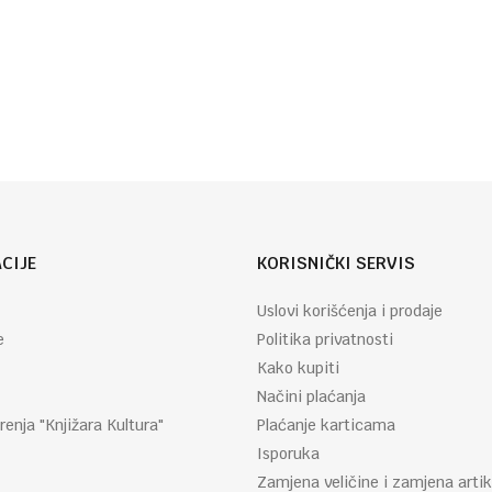
Autor
Dejan
:
Ognjanović
CIJE
KORISNIČKI SERVIS
Uslovi korišćenja i prodaje
e
Politika privatnosti
Kako kupiti
Načini plaćanja
renja "Knjižara Kultura"
Plaćanje karticama
Isporuka
Zamjena veličine i zamjena artik