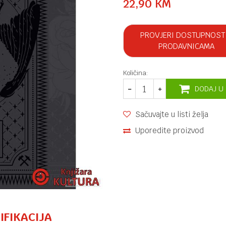
22,90
KM
PROVJERI DOSTUPNOST
PRODAVNICAMA
Količina:
DODAJ U
Sačuvajte u listi želja
Uporedite proizvod
IFIKACIJA