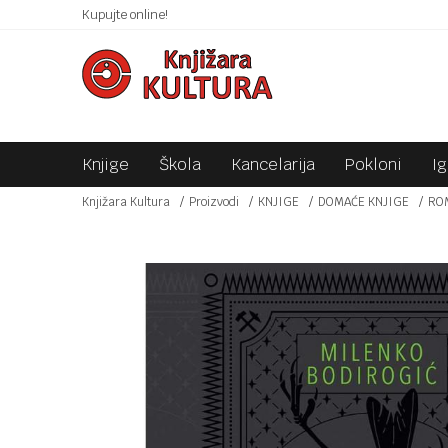
 10KM!
Kupujte online!
SIGURNO PLAĆANJE PLATNIM KARTICAMA!
Knjige
Škola
Kancelarija
Pokloni
I
Knjižara Kultura
Proizvodi
KNJIGE
DOMAĆE KNJIGE
RO