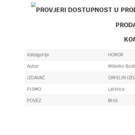
PROD
KO
Kategorija
HOROR
Autor
Milenko Bodi
IZDAVAČ
ORFELIN IZ
PISMO
Latinica
POVEZ
Broš
Ime/Nadimak