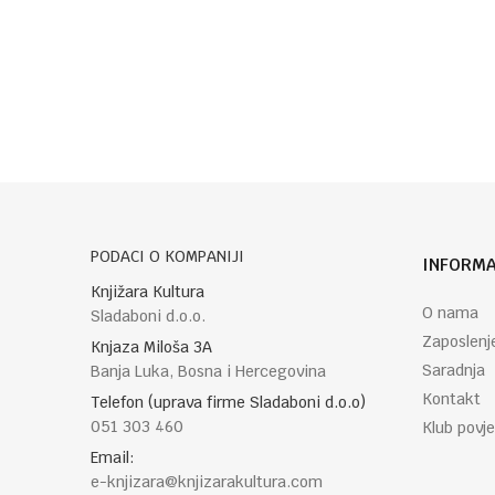
Poruka
POŠALJI
PODACI O KOMPANIJI
INFORMA
Knjižara Kultura
O nama
Sladaboni d.o.o.
Zaposlenj
Knjaza Miloša 3A
Saradnja
Banja Luka, Bosna i Hercegovina
Kontakt
Telefon (uprava firme Sladaboni d.o.o)
051 303 460
Klub povje
Email:
e-knjizara@knjizarakultura.com