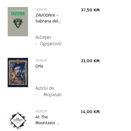
HOROR
37,50
KM
ZAVODNIK -
Sabrana dela
1
Autor
Dejan
:
Ognjanović
HOROR
31,00
KM
Orla
Autor
Gi de
:
Mopasan
HOROR
14,00
KM
At The
Mountains Of
Madness (Eng