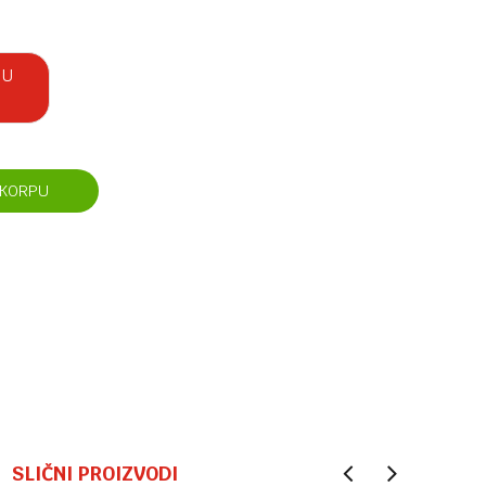
 U
 KORPU
SLIČNI PROIZVODI