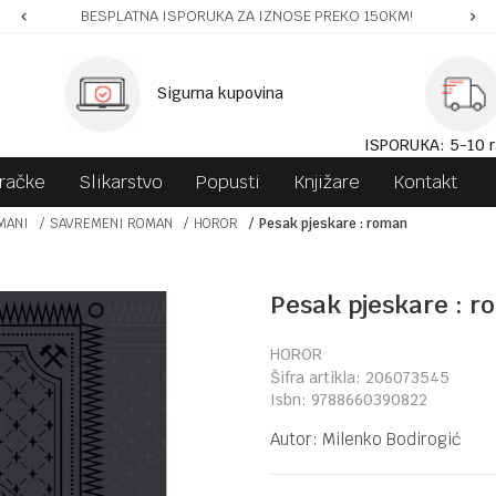
BESPLATNA ISPORUKA ZA IZNOSE PREKO 150KM!
Sigurna kupovina
ISPORUKA: 5-10 r
gračke
Slikarstvo
Popusti
Knjižare
Kontakt
MANI
SAVREMENI ROMAN
HOROR
Pesak pjeskare : roman
Pesak pjeskare : 
HOROR
Šifra artikla:
206073545
Isbn:
9788660390822
Autor:
Milenko Bodirogić