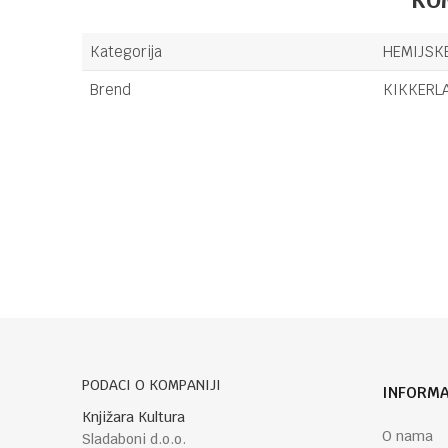
Kategorija
HEMIJSK
Brend
KIKKERL
Ime/Nadimak
Poruka
PODACI O KOMPANIJI
INFORMA
POŠALJI
Knjižara Kultura
O nama
Sladaboni d.o.o.