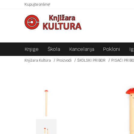
 10KM!
Kupujte online!
SIGURNO PLAĆANJE PLATNIM KARTICAMA!
Knjige
Škola
Kancelarija
Pokloni
I
Knjižara Kultura
Proizvodi
ŠKOLSKI PRIBOR
PISAĆI PRIB