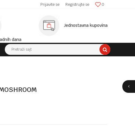
SIGURNA ISPORUKA!
Prijavite se
Registrujte se
0
MINIM
Jednostavna kupovina
adnih dana
Pretraži sajt
I MOSHROOM