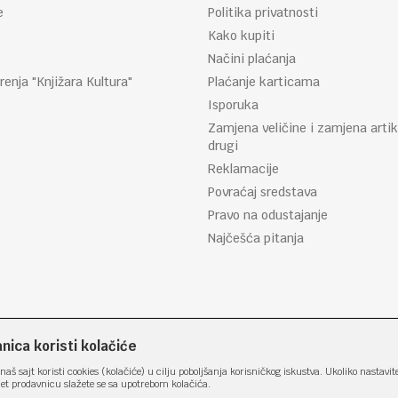
e
Politika privatnosti
Kako kupiti
Načini plaćanja
renja "Knjižara Kultura"
Plaćanje karticama
Isporuka
Zamjena veličine i zamjena artik
drugi
Reklamacije
Povraćaj sredstava
Pravo na odustajanje
Najčešća pitanja
ica koristi kolačiće
naš sajt koristi cookies (kolačiće) u cilju poboljšanja korisničkog iskustva. Ukoliko nastavit
net prodavnicu slažete se sa upotrebom kolačića.