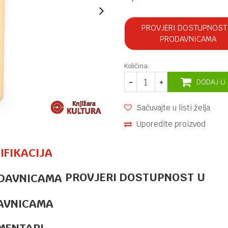
PROVJERI DOSTUPNOST
PRODAVNICAMA
Količina:
DODAJ U
Sačuvajte u listi želja
Uporedite proizvod
IFIKACIJA
PROVJERI DOSTUPNOST U
HEMIJSKE OLOVKE
13,10
KM
OLOVKA
PIŠI-BRIŠI
AVNICAMA
ACRILYC
PACK 6
MENTARI