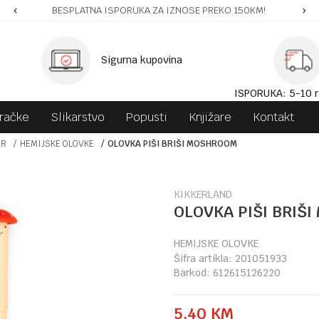
BESPLATNA ISPORUKA ZA IZNOSE PREKO 150KM!
Sigurna kupovina
ISPORUKA: 5-10 r
gračke
Slikarstvo
Popusti
Knjižare
Kontakt
OR
HEMIJSKE OLOVKE
OLOVKA PIŠI BRIŠI MOSHROOM
KIKKERLAND
OLOVKA PIŠI BRIŠ
HEMIJSKE OLOVKE
Šifra artikla:
201051933
Barkod:
612615126220
5,40
KM