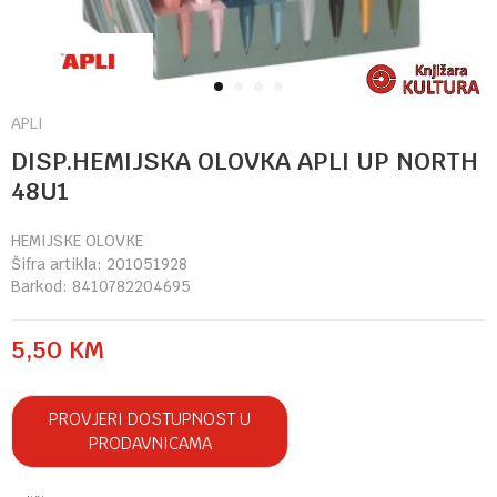
1
2
3
4
APLI
DISP.HEMIJSKA OLOVKA APLI UP NORTH
48U1
HEMIJSKE OLOVKE
Šifra artikla:
201051928
Barkod:
8410782204695
5,50
KM
PROVJERI DOSTUPNOST U
PRODAVNICAMA