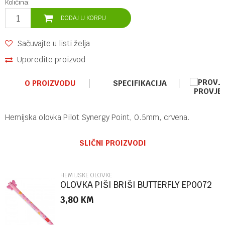
Količina:
DODAJ U KORPU
Sačuvajte u listi želja
Uporedite proizvod
O PROIZVODU
SPECIFIKACIJA
PROVJE
Hemijska olovka Pilot Synergy Point, 0.5mm, crvena.
Ime/Nadimak
Kategorija
HEMIJSKE OLOVKE
SLIČNI PROIZVODI
Brend
PILOT
Email
HEMIJSKE OLOVKE
OLOVKA PIŠI BRIŠI BUTTERFLY EP0072
3,80
KM
Poruka