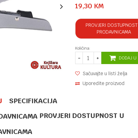
19,30
KM
PROVJERI DOSTUPNOST
PRODAVNICAMA
Količina:
DODAJ U
Sačuvajte u listi želja
Uporedite proizvod
U
SPECIFIKACIJA
PROVJERI DOSTUPNOST U
HEFT MAŠINE
22,90
KM
HEFTALICA
H100 METAL
AVNICAMA
CRNA