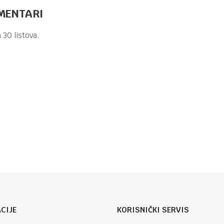
MENTARI
HEFT MAŠINE
9,20
KM
 30 listova.
HEFT MAŠINA
DELI E0434
HEFT MAŠINE
ELI
Email
HEFT MAŠINE
16,90
KM
HEFT MAŠINA
BLUE
CIJE
KORISNIČKI SERVIS