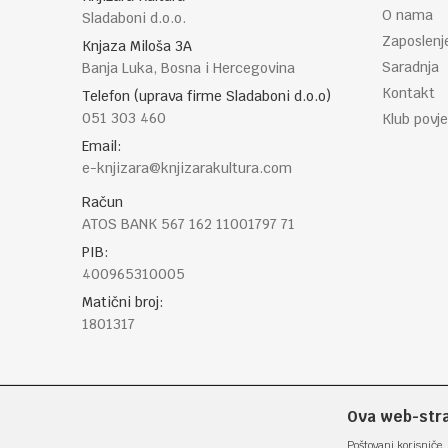
O nama
Sladaboni d.o.o.
Zaposlenj
Knjaza Miloša 3A
Saradnja
Banja Luka, Bosna i Hercegovina
Kontakt
Telefon (uprava firme Sladaboni d.o.o)
051 303 460
Klub povje
Email:
e-knjizara@knjizarakultura.com
Račun
ATOS BANK 567 162 11001797 71
PIB:
400965310005
Matični broj:
1801317
Ova web-stran
Poštovani korisniče, 