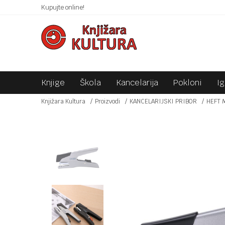
 10KM!
Kupujte online!
SIGURNO PLAĆANJE PLATNIM KARTICAMA!
Knjige
Škola
Kancelarija
Pokloni
I
Knjižara Kultura
Proizvodi
KANCELARIJSKI PRIBOR
HEFT 