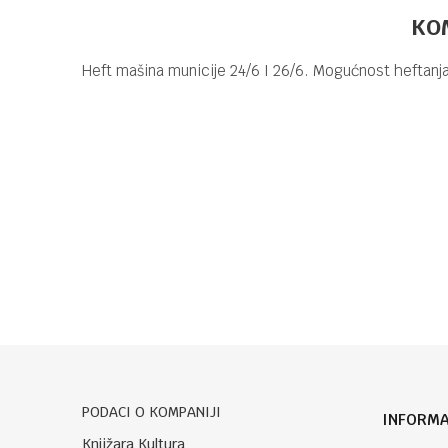
KO
Heft mašina municije 24/6 I 26/6. Mogućnost heftanja
Kategorija
Brend
D
Ime/Nadimak
Poruka
POŠALJI
PODACI O KOMPANIJI
INFORMA
Knjižara Kultura