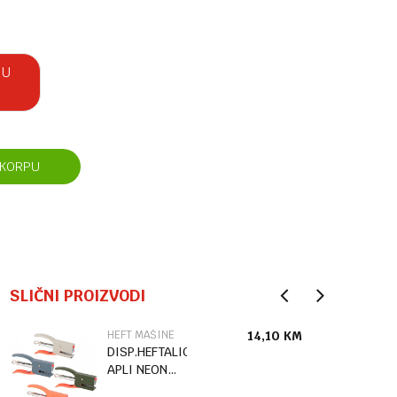
 U
 KORPU
SLIČNI PROIZVODI
HEFT MAŠINE
14,10
KM
DISP.HEFTALICA
APLI NEON
No:10