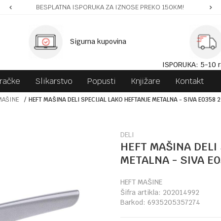
BESPLATNA ISPORUKA ZA IZNOSE PREKO 150KM!
Sigurna kupovina
ISPORUKA: 5-10 r
gračke
Slikarstvo
Popusti
Knjižare
Kontakt
MAŠINE
HEFT MAŠINA DELI SPECIJAL LAKO HEFTANJE METALNA - SIVA E0358 24
DELI
HEFT MAŠINA DELI
METALNA - SIVA E03
HEFT MAŠINE
Šifra artikla:
202014992
Barkod:
6935205357274