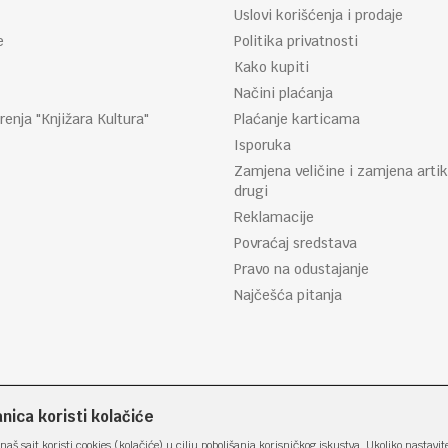
Uslovi korišćenja i prodaje
e
Politika privatnosti
Kako kupiti
Načini plaćanja
renja "Knjižara Kultura"
Plaćanje karticama
Isporuka
Zamjena veličine i zamjena artik
drugi
Reklamacije
Povraćaj sredstava
Pravo na odustajanje
Najčešća pitanja
ica koristi kolačiće
naš sajt koristi cookies (kolačiće) u cilju poboljšanja korisničkog iskustva. Ukoliko nastavit