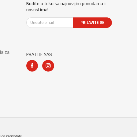
Budite u toku sa najnovijim ponudama i
novostima!
PRIJAVITE SE
la za
PRATITE NAS
e da pregledate i