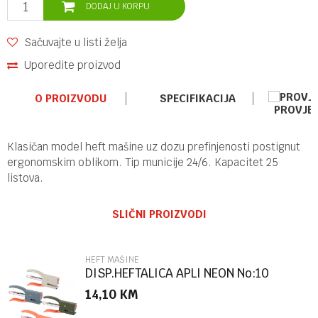
DODAJ U KORPU
Sačuvajte u listi želja
Uporedite proizvod
O PROIZVODU
SPECIFIKACIJA
PROVJE
Klasičan model heft mašine uz dozu prefinjenosti postignut
ergonomskim oblikom. Tip municije 24/6. Kapacitet 25
listova.
Ime/Nadimak
Kategorija
HEFT MAŠINE
SLIČNI PROIZVODI
Brend
DELI
Email
HEFT MAŠINE
DISP.HEFTALICA APLI NEON No:10
14,10
KM
Poruka