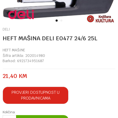
1
2
DELI
HEFT MAŠINA DELI E0477 24/6 25L
HEFT MAŠINE
Šifra artikla:
202014980
Barkod:
6921734951687
21,40
KM
PROVJERI DOSTUPNOST U
PRODAVNICAMA
Količina: