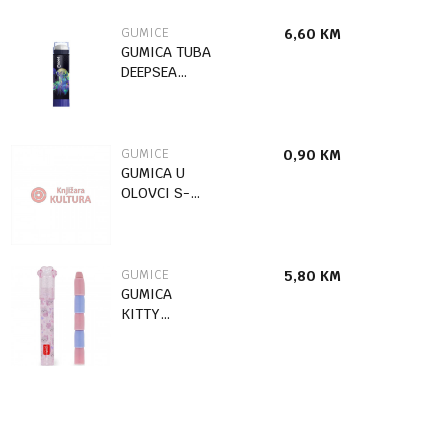
GUMICE
6,60
KM
GUMICA TUBA
DEEPSEA
MAPED
GUMICE
0,90
KM
GUMICA U
OLOVCI S-
COOL
GARDEN CAT
1/24 SC3491
GUMICE
5,80
KM
GUMICA
KITTY
STEP0001