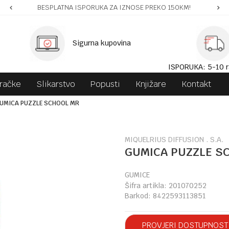
BESPLATNA ISPORUKA ZA IZNOSE PREKO 150KM!
Sigurna kupovina
ISPORUKA: 5-10 r
gračke
Slikarstvo
Popusti
Knjižare
Kontakt
UMICA PUZZLE SCHOOL MR
MIQUELRIUS DIFFUSION . S.A.
GUMICA PUZZLE S
GUMICE
Šifra artikla:
201070252
Barkod:
8422593113851
PROVJERI DOSTUPNOST