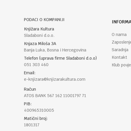
PODACI O KOMPANIJI
INFORMA
POŠALJI
Knjižara Kultura
O nama
Sladaboni d.o.o.
Zaposlenj
Knjaza Miloša 3A
Saradnja
Banja Luka, Bosna i Hercegovina
Kontakt
Telefon (uprava firme Sladaboni d.o.o)
051 303 460
Klub povje
Email:
e-knjizara@knjizarakultura.com
Račun
ATOS BANK 567 162 11001797 71
PIB:
400965310005
Matični broj:
1801317