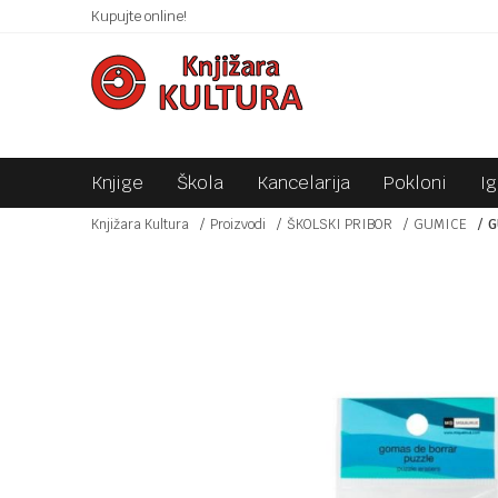
 10KM!
Kupujte online!
SIGURNO PLAĆANJE PLATNIM KARTICAMA!
Knjige
Škola
Kancelarija
Pokloni
I
Knjižara Kultura
Proizvodi
ŠKOLSKI PRIBOR
GUMICE
G