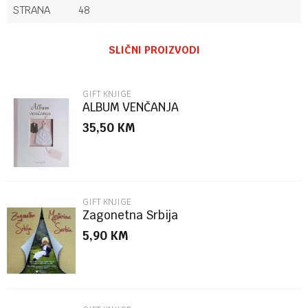
STRANA
48
Ime/Nadimak
SLIČNI PROIZVODI
Email
GIFT KNJIGE
ALBUM VENČANJA
35,50
KM
Poruka
GIFT KNJIGE
Zagonetna Srbija
5,90
KM
POŠALJI