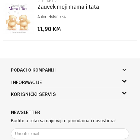
GIFT KNJIGE
Zauvek moji mama i tata
Helen Eksli
Autor :
11,90
KM
PODACI O KOMPANIJI
Knjižara Kultura
INFORMACIJE
Sladaboni d.o.o.
O nama
KORISNIČKI SERVIS
Knjaza Miloša 3A
Zaposlenje
Banja Luka, Bosna i Hercegovina
Uslovi korišćenja i prodaje
Saradnja
Telefon (uprava firme Sladaboni d.o.o)
Politika privatnosti
NEWSLETTER
Kontakt
051 303 460
Kako kupiti
Budite u toku sa najnovijim ponudama i novostima!
Klub povjerenja "Knjižara Kultura"
Email:
Načini plaćanja
e-knjizara@knjizarakultura.com
Plaćanje karticama