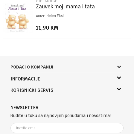
GIFT KNJIGE
Zauvek moji mama i tata
Helen Eksli
Autor :
11,90
KM
PODACI O KOMPANIJI
Knjižara Kultura
INFORMACIJE
Sladaboni d.o.o.
O nama
KORISNIČKI SERVIS
Knjaza Miloša 3A
Zaposlenje
Banja Luka, Bosna i Hercegovina
Uslovi korišćenja i prodaje
Saradnja
Telefon (uprava firme Sladaboni d.o.o)
Politika privatnosti
NEWSLETTER
Kontakt
051 303 460
Kako kupiti
Budite u toku sa najnovijim ponudama i novostima!
Klub povjerenja "Knjižara Kultura"
Email:
Načini plaćanja
e-knjizara@knjizarakultura.com
Plaćanje karticama