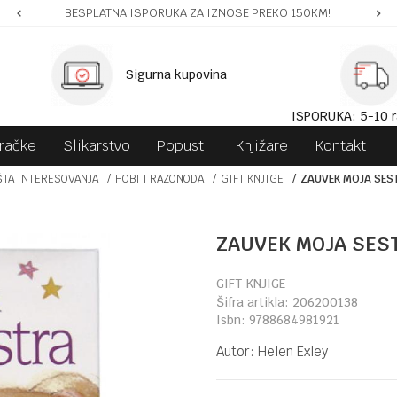
BESPLATNA ISPORUKA ZA IZNOSE PREKO 150KM!
Sigurna kupovina
ISPORUKA: 5-10 r
gračke
Slikarstvo
Popusti
Knjižare
Kontakt
ŠTA INTERESOVANJA
HOBI I RAZONODA
GIFT KNJIGE
ZAUVEK MOJA SES
ZAUVEK MOJA SES
GIFT KNJIGE
Šifra artikla:
206200138
Isbn:
9788684981921
Autor:
Helen Exley