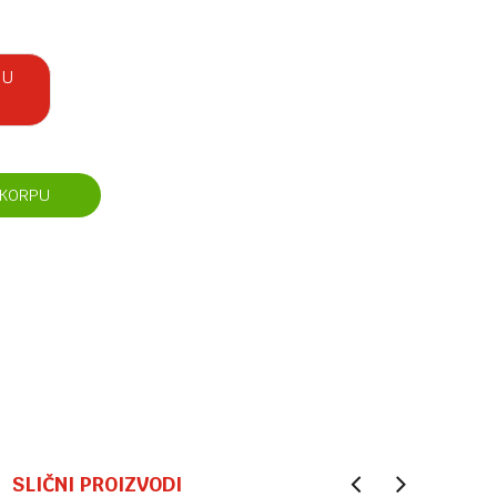
 U
 KORPU
SLIČNI PROIZVODI