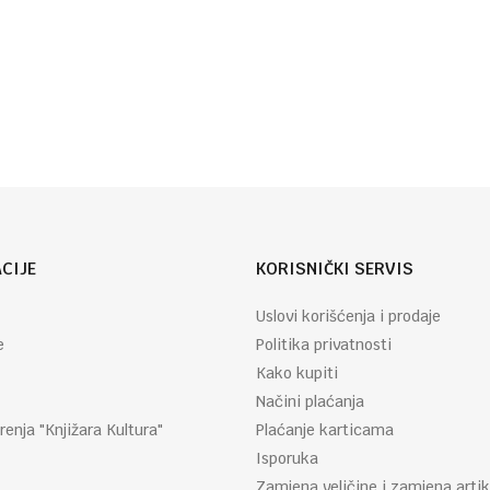
Autor
HELEN
Email
:
EXLEY
CIJE
KORISNIČKI SERVIS
Uslovi korišćenja i prodaje
e
Politika privatnosti
Kako kupiti
Načini plaćanja
renja "Knjižara Kultura"
Plaćanje karticama
Isporuka
Zamjena veličine i zamjena artik