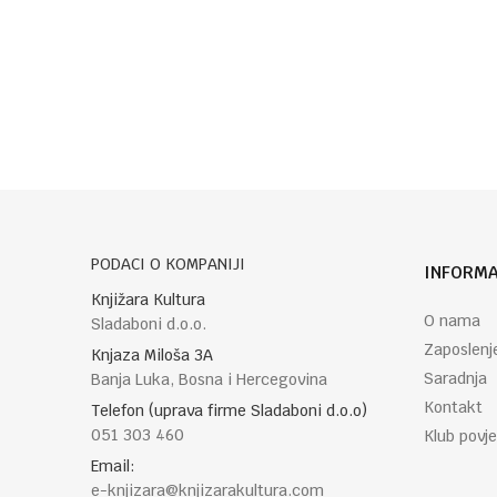
Ime/Nadimak
Poruka
PODACI O KOMPANIJI
INFORMA
POŠALJI
Knjižara Kultura
O nama
Sladaboni d.o.o.
Zaposlenj
Knjaza Miloša 3A
Saradnja
Banja Luka, Bosna i Hercegovina
Kontakt
Telefon (uprava firme Sladaboni d.o.o)
051 303 460
Klub povje
Email:
e-knjizara@knjizarakultura.com