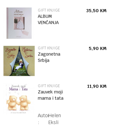
GIFT KNJIGE
35,50
KM
ALBUM
VENČANJA
GIFT KNJIGE
5,90
KM
Zagonetna
Srbija
GIFT KNJIGE
11,90
KM
Zauvek moji
mama i tata
Autor
Helen
:
Eksli