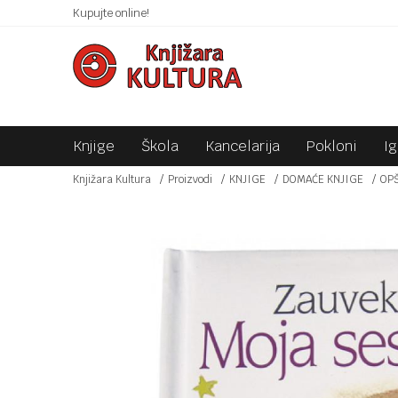
 10KM!
Kupujte online!
SIGURNO PLAĆANJE PLATNIM KARTICAMA!
Knjige
Škola
Kancelarija
Pokloni
I
Knjižara Kultura
Proizvodi
KNJIGE
DOMAĆE KNJIGE
OP