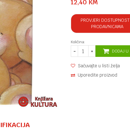
12,40
KM
PROVJERI DOSTUPNOST
PRODAVNICAMA
Količina:
DODAJ U
Sačuvajte u listi želja
Uporedite proizvod
IFIKACIJA